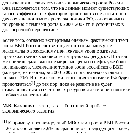
достижения высоких темпов экономического роста России.
Она заключается в том, что на данный момент существующих
запасов эффективных факторов производства не достаточно
для сохранения темпов роста экономики РФ, сопоставимых
по уровню с темпами роста в 2000–2007 гг. и устойчивых в
долгосрочной перспективе.
Более того, согласно экспертным оценкам, фактический темп
роста ВВП России соответствует потенциальному, т.е.
максимально возможному при текущем уровне загрузки
производственных мощностей и трудовых ресурсов. По этой
же причине даже высокие мировые цены на нефть уже более
не приводят к увеличению темпов роста российского ВВП
(которые, напомним, за 2000–2007 гг. в среднем составили
порядка 7%). Иными словами, стагнация экономики РФ будет
[1]
продолжаться
до тех пор, пока ее развитие не будет
стимулироваться за счет новых ресурсов и активной политики
в области инвестиций.
М.В. Казакова
– к.э.н., зав. лабораторией проблем
экономического развития
[1]
К примеру, прогнозируемый МВФ темп роста ВВП России
в 2012 г. составляет 3,6% по сравнению с предыдущим годом,