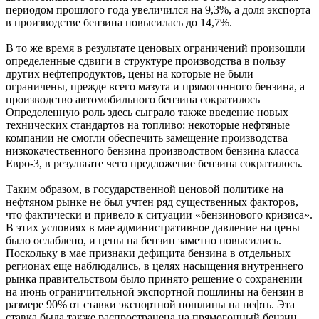
периодом прошлого года увеличился на 9,3%, а доля экспорта
в производстве бензина повысилась до 14,7%.
В то же время в результате ценовых ограничений произошли
определенные сдвиги в структуре производства в пользу
других нефтепродуктов, цены на которые не были
ограничены, прежде всего мазута и прямогонного бензина, а
производство автомобильного бензина сократилось
Определенную роль здесь сыграло также введение новых
технических стандартов на топливо: некоторые нефтяные
компании не смогли обеспечить замещение производства
низкокачественного бензина производством бензина класса
Евро-3, в результате чего предложение бензина сократилось.
Таким образом, в государственной ценовой политике на
нефтяном рынке не был учтен ряд существенных факторов,
что фактически и привело к ситуации «бензинового кризиса».
В этих условиях в мае административное давление на цены
было ослаблено, и цены на бензин заметно повысились.
Поскольку в мае признаки дефицита бензина в отдельных
регионах еще наблюдались, в целях насыщения внутреннего
рынка правительством было принято решение о сохранении
на июнь ограничительной экспортной пошлины на бензин в
размере 90% от ставки экспортной пошлины на нефть. Эта
ставка была также распространена на прямогонный бензин.