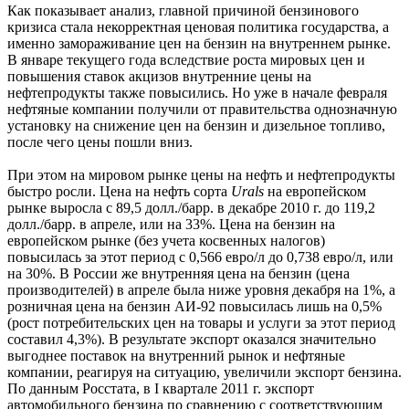
Как показывает анализ, главной причиной бензинового
кризиса стала некорректная ценовая политика государства, а
именно замораживание цен на бензин на внутреннем рынке.
В январе текущего года вследствие роста мировых цен и
повышения ставок акцизов внутренние цены на
нефтепродукты также повысились. Но уже в начале февраля
нефтяные компании получили от правительства однозначную
установку на снижение цен на бензин и дизельное топливо,
после чего цены пошли вниз.
При этом на мировом рынке цены на нефть и нефтепродукты
быстро росли. Цена на нефть сорта
Urals
на европейском
рынке выросла с 89,5 долл./барр. в декабре 2010 г. до 119,2
долл./барр. в апреле, или на 33%. Цена на бензин на
европейском рынке (без учета косвенных налогов)
повысилась за этот период с 0,566 евро/л до 0,738 евро/л, или
на 30%. В России же внутренняя цена на бензин (цена
производителей) в апреле была ниже уровня декабря на 1%, а
розничная цена на бензин АИ-92 повысилась лишь на 0,5%
(рост потребительских цен на товары и услуги за этот период
составил 4,3%). В результате экспорт оказался значительно
выгоднее поставок на внутренний рынок и нефтяные
компании, реагируя на ситуацию, увеличили экспорт бензина.
По данным Росстата, в I квартале 2011 г. экспорт
автомобильного бензина по сравнению с соответствующим