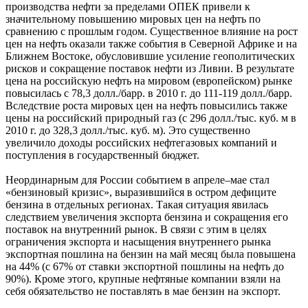
производства нефти за пределами ОПЕК привели к
значительному повышению мировых цен на нефть по
сравнению с прошлым годом. Существенное влияние на рост
цен на нефть оказали также события в Северной Африке и на
Ближнем Востоке, обусловившие усиление геополитических
рисков и сокращение поставок нефти из Ливии. В результате
цена на российскую нефть на мировом (европейском) рынке
повысилась с 78,3 долл./барр. в 2010 г. до 111-119 долл./барр.
Вследствие роста мировых цен на нефть повысились также
цены на российский природный газ (с 296 долл./тыс. куб. м в
2010 г. до 328,3 долл./тыс. куб. м). Это существенно
увеличило доходы российских нефтегазовых компаний и
поступления в государственный бюджет.
Неординарным для России событием в апреле–мае стал
«бензиновый кризис», выразившийся в остром дефиците
бензина в отдельных регионах. Такая ситуация явилась
следствием увеличения экспорта бензина и сокращения его
поставок на внутренний рынок. В связи с этим в целях
ограничения экспорта и насыщения внутреннего рынка
экспортная пошлина на бензин на май месяц была повышена
на 44% (с 67% от ставки экспортной пошлины на нефть до
90%). Кроме этого, крупные нефтяные компании взяли на
себя обязательство не поставлять в мае бензин на экспорт.