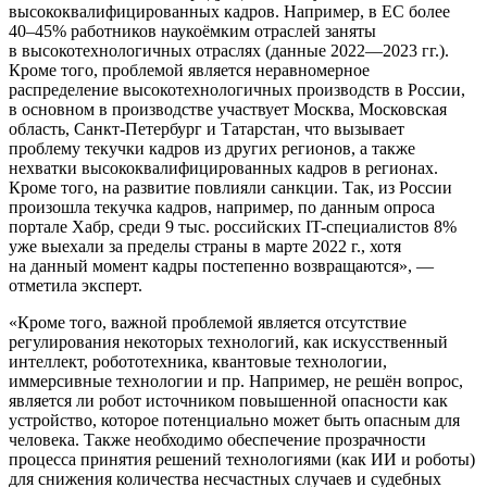
высококвалифицированных кадров. Например, в ЕС более
40–45% работников наукоёмким отраслей заняты
в высокотехнологичных отраслях (данные
2022—2023 гг.
).
Кроме того, проблемой является неравномерное
распределение высокотехнологичных производств в России,
в основном в производстве участвует Москва, Московская
область,
Санкт-Петербург
и Татарстан, что вызывает
проблему текучки кадров из других регионов, а также
нехватки высококвалифицированных кадров в регионах.
Кроме того, на развитие повлияли санкции. Так, из России
произошла текучка кадров, например, по данным опроса
портале Хабр, среди 9 тыс. российских
IT-специалистов
8%
уже выехали за пределы страны в марте 2022 г., хотя
на данный момент кадры постепенно возвращаются», —
отметила эксперт.
«Кроме того, важной проблемой является отсутствие
регулирования некоторых технологий, как искусственный
интеллект, робототехника, квантовые технологии,
иммерсивные технологии и пр. Например, не решён вопрос,
является ли робот источником повышенной опасности как
устройство, которое потенциально может быть опасным для
человека. Также необходимо обеспечение прозрачности
процесса принятия решений технологиями (как ИИ и роботы)
для снижения количества несчастных случаев и судебных