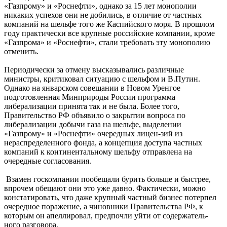
«Газпрому» и «Роснефти», однако за 15 лет монополии
никаких успехов они не добились, в отличие от частных
компаний на шельфе того же Каспийского моря. В прошлом
году практически все крупные российские компании, кроме
«Газпрома» и «Роснефти», стали требовать эту монополию
отменить.
Периодически за отмену высказывались различные
министры, критиковал ситуацию с шельфом и В.Путин.
Однако на январском совещании в Новом Уренгое
подготовленная Минприроды России программа
либерализации принята так и не была. Более того,
Правительство РФ объявило о закрытии вопроса по
либерализации добычи газа на шельфе, выделении
«Газпрому» и «Роснефти» очередных лицен-зий из
нераспределенного фонда, а концепция доступа частных
компаний к континентальному шельфу отправлена на
очередные согласования.
Взамен госкомпании пообещали бурить больше и быстрее,
впрочем обещают они это уже давно. Фактически, можно
констатировать, что даже крупный частный бизнес потерпел
очередное поражение, а чиновники Правительства РФ, к
которым он апеллировал, предпочли уйти от содержатель-
ного разговора.