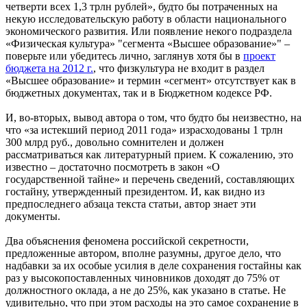
четверти всех 1,3 трлн рублей», будто бы потраченных на
некую исследовательскую работу в области национального
экономического развития. Или появление некого подраздела
«Физическая культура» "сегмента «Высшее образование»" –
поверьте или убедитесь лично, заглянув хотя бы в
проект
бюджета на 2012 г.
, что физкультура не входит в раздел
«Высшее образование» и термин «сегмент» отсутствует как в
бюджетных документах, так и в Бюджетном кодексе РФ.
И, во-вторых, вывод автора о том, что будто бы неизвестно, на
что «за истекший период 2011 года» израсходованы 1 трлн
300 млрд руб., довольно сомнителен и должен
рассматриваться как литературный прием. К сожалению, это
известно – достаточно посмотреть в закон «О
государственной тайне» и перечень сведений, составляющих
гостайну, утвержденный президентом. И, как видно из
предпоследнего абзаца текста статьи, автор знает эти
документы.
Два объяснения феномена российской секретности,
предложенные автором, вполне разумны, другое дело, что
надбавки за их особые усилия в деле сохранения гостайны как
раз у высокопоставленных чиновников доходят до 75% от
должностного оклада, а не до 25%, как указано в статье. Не
удивительно, что при этом расходы на это самое сохранение в