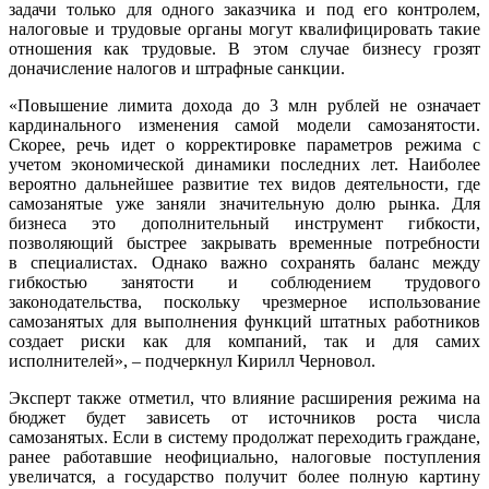
задачи только для одного заказчика и под его контролем,
налоговые и трудовые органы могут квалифицировать такие
отношения как трудовые. В этом случае бизнесу грозят
доначисление налогов и штрафные санкции.
«Повышение лимита дохода до 3 млн рублей не означает
кардинального изменения самой модели самозанятости.
Скорее, речь идет о корректировке параметров режима с
учетом экономической динамики последних лет. Наиболее
вероятно дальнейшее развитие тех видов деятельности, где
самозанятые уже заняли значительную долю рынка. Для
бизнеса это дополнительный инструмент гибкости,
позволяющий быстрее закрывать временные потребности
в специалистах. Однако важно сохранять баланс между
гибкостью занятости и соблюдением трудового
законодательства, поскольку чрезмерное использование
самозанятых для выполнения функций штатных работников
создает риски как для компаний, так и для самих
исполнителей», – подчеркнул Кирилл Черновол.
Эксперт также отметил, что влияние расширения режима на
бюджет будет зависеть от источников роста числа
самозанятых. Если в систему продолжат переходить граждане,
ранее работавшие неофициально, налоговые поступления
увеличатся, а государство получит более полную картину