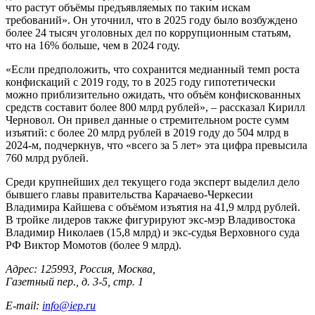
что растут объёмы предъявляемых по таким искам
требований». Он уточнил, что в 2025 году было возбуждено
более 24 тысяч уголовных дел по коррупционным статьям,
что на 16% больше, чем в 2024 году.
«Если предположить, что сохранится медианный темп роста
конфискаций с 2019 году, то в 2025 году гипотетически
можно приблизительно ожидать, что объём конфискованных
средств составит более 800 млрд рублей», – рассказал Кирилл
Черновол. Он привел данные о стремительном росте сумм
изъятий: с более 20 млрд рублей в 2019 году до 504 млрд в
2024-м, подчеркнув, что «всего за 5 лет» эта цифра превысила
760 млрд рублей.
Среди крупнейших дел текущего года эксперт выделил дело
бывшего главы правительства Карачаево-Черкесии
Владимира Кайшева с объёмом изъятия на 41,9 млрд рублей.
В тройке лидеров также фигурируют экс-мэр Владивостока
Владимир Николаев (15,8 млрд) и экс-судья Верховного суда
РФ Виктор Момотов (более 9 млрд).
Адрес: 125993, Россия, Москва,
Газетный пер., д. 3-5, стр. 1
E-mail:
info@iep.ru