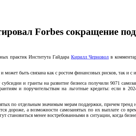
ировал Forbes сокращение под
дных практик Института Гайдара
Кирилл Черновол
в коммента
 и может быть связана как с ростом финансовых рисков, так и с 
убсидии и гранты на развитие бизнеса получили 9071 самозаня
рантиям и поручительствам на льготные кредиты: если в 2024
нятых по отдельным значимым мерам поддержки, причем тренд на
ятся дороже, а возможности самозанятых по их выплате со врем
гут становиться менее востребованными в ситуации, когда бизн