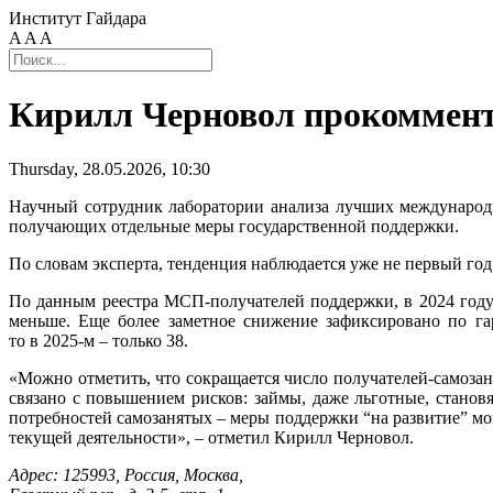
Институт Гайдара
A
A
A
Кирилл Черновол прокоммент
Thursday, 28.05.2026, 10:30
Научный сотрудник лаборатории анализа лучших междунаро
получающих отдельные меры государственной поддержки.
По словам эксперта, тенденция наблюдается уже не первый год
По данным реестра МСП-получателей поддержки, в 2024 году с
меньше. Еще более заметное снижение зафиксировано по га
то в 2025‑м – только 38.
«Можно отметить, что сокращается число получателей-самоза
связано с повышением рисков: займы, даже льготные, станов
потребностей самозанятых – меры поддержки “на развитие” мо
текущей деятельности», – отметил Кирилл Черновол.
Адрес: 125993, Россия, Москва,