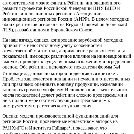
авторитетными можно считать Рейтинг инновационного
развития субъектов Российской Федерации НИУ ВШЭ и
Рейтинг инновационных регионов Ассоциации
инновационных регионов России (АИРР). В целом методики
обоих рейтингов основаны на Regional Innovation Scoreboard
(RIS), разработанном в Европейском Союзе.
На наш взгляд, однако, копирование зарубежной методики
приводит к недостаточному учету особенностей
отечественной статистики, а применение равных весов для
показателей, имеющих различное влияние на инновационный
выпуск, приводит к существенным искажениям и осреднению
оценок. Оба рейтинга используют показатели формы №4
1
Инновация, данные по которой подвергаются критике
.
Проблема заключается в незнании и неумении ответственных
лиц правильно оценивать новизну продукции, нежелании
заполнять громоздкую форму. Использование значительного
числа показателей делает рейтинги сложно проверяемыми и
не в полной мере соответствующими требованиям к
инструментам стратегического управления.
Оценки модели производственной функции знаний для
регионов России, проведенные коллективом авторов из
2
РАНХиГС и Института Гайдара
, показывают, что
наибольшее влияние на инновационный выпуск оказывают