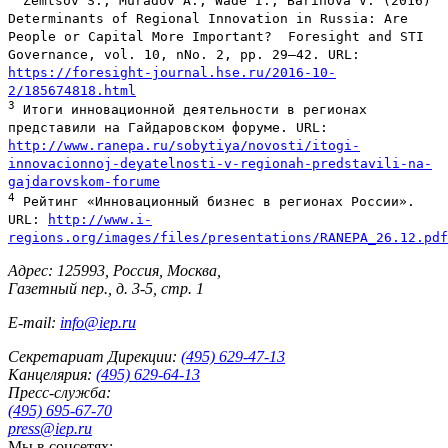
Zemtsov S., Muradov A., Wade I., Barinova V. (2016)
Determinants of Regional Innovation in Russia: Are
People or Capital More Important? Foresight and STI
Governance, vol. 10, nNo. 2, pp. 29–42. URL:
https://foresight-journal.hse.ru/2016-10-
2/185674818.html
3
Итоги инновационной деятельности в регионах
представили на Гайдаровском форуме. URL:
http://www.ranepa.ru/sobytiya/novosti/itogi-
innovacionnoj-deyatelnosti-v-regionah-predstavili-na-
gajdarovskom-forume
4
Рейтинг «Инновационный бизнес в регионах России».
URL:
http://www.i-
regions.org/images/files/presentations/RANEPA_26.12.pdf
Адрес: 125993, Россия, Москва,
Газетный пер., д. 3-5, стр. 1
E-mail:
info@iep.ru
Секретариат Дирекции:
(495) 629-47-13
Канцелярия:
(495) 629-64-13
Пресс-служба:
(495) 695-67-70
press@iep.ru
Мы в соцсетях: