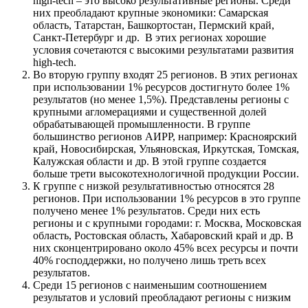
high-tech – это высоко результативные регионы. Среди
них преобладают крупные экономики: Самарская
область, Татарстан, Башкортостан, Пермский край,
Санкт-Петербург и др. В этих регионах хорошие
условия сочетаются с высокими результатами развития
high-tech.
Во вторую группу входят 25 регионов. В этих регионах
при использовании 1% ресурсов достигнуто более 1%
результатов (но менее 1,5%). Представлены регионы с
крупными агломерациями и существенной долей
обрабатывающей промышленности. В группе
большинство регионов АИРР, например: Красноярский
край, Новосибирская, Ульяновская, Иркутская, Томская,
Калужская области и др. В этой группе создается
больше трети высокотехнологичной продукции России.
К группе с низкой результативностью относятся 28
регионов. При использовании 1% ресурсов в это группе
получено менее 1% результатов. Среди них есть
регионы и с крупными городами: г. Москва, Московская
область, Ростовская область, Хабаровский край и др. В
них сконцентрировано около 45% всех ресурсы и почти
40% господдержки, но получено лишь треть всех
результатов.
Среди 15 регионов с наименьшим соотношением
результатов и условий преобладают регионы с низким