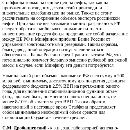
Стабфонда только на основе цен на нефть, так как на
протяжении последних десятилетий происходили
значительные колебания цен на рынке. Также не стоит
рассчитывать на сохранение объемов экспорта российской
нефти. При анализе высказываний министра финансов РФ
следует обратить наибольшее внимание на то, что
инвестирование средств фонда представляет собой разделение
между ЦБ РФ и Минфином прибыли Банка России от
управления золотовалютными резервами. Таким образом,
благодаря данной операции начнут увеличиваться
обязательства Банка России перед Правительством РФ, что
потенциально означает большую эмиссию рублевой денежной
массы в случае, если Минфину эти деньги потребуются.
Номинальный рост объемов экономики РФ свел сумму в 500
млрд руб. к минимуму, достаточному для покрытия дефицита
федерального бюджета в 2,5% ВВП на протяжении одного
года. Для выполнения стабилизационной функции объем
фонда должен быть, по мнению наших специалистов, не
менее 8-10% объема текущего ВВП. Таким образом,
накопленный в настоящее время Стабфонд представляет
собой минимально необходимый объем средств для
стабилизации бюджета в течение трех лет.
С.М. Дробышевский
- к.э.н., зав. лабораторией денежно-