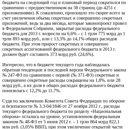
бюджета на следующий год и плановый период сократился по
сравнению с предшественником на 38 страниц (до 4251 с
приложениями). К сожалению, произошло это скорее всего за
счет увеличения объема секретных и совершенно секретных
приложений, ведь за два месяца, которые законопроект провел
в Федеральном Собрании, закрытые расходы федерального
бюджета для 2013 г. возросли на 6,6% – с 1 трлн 775 млрд до 1
трлн 893 млрд руб., или с 13,3% до 14,1% общих расходов
бюджета. При этом прирост секретных и совершенно
секретных ассигнований федерального бюджета в 2013 г.
должен будет составить 373 млрд руб. (24,6%).
Интересно, что в бюджете текущего года наблюдалась
обратная тенденция: в последней версии Федерального закона
№ 247-ФЗ по сравнению с первой (№ 371-ФЗ) секретные и
совершенно секретные расходы сокращены на 1,8%, или 28
млрд руб., а их доля в общих расходах федерального бюджета
понизилась с 12,2% до 11,7%.
Судя по заключению Комитета Совета Федерации по обороне
и безопасности № 3.3-04/1846 от 27 ноября 2012 г., расходы
текущего федерального бюджета по разделу «Национальная
оборона» остались на уровне, установленном федеральным
законом № 48-ФЗ от 5 июня 2012 г. – 1 трлн 864 млрд 822,1
млн руб. (3,05% ВВП), при этом увеличение открытой части