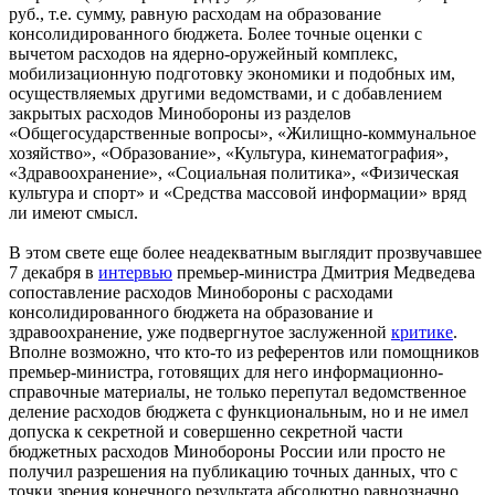
руб., т.е. сумму, равную расходам на образование
консолидированного бюджета. Более точные оценки с
вычетом расходов на ядерно-оружейный комплекс,
мобилизационную подготовку экономики и подобных им,
осуществляемых другими ведомствами, и с добавлением
закрытых расходов Минобороны из разделов
«Общегосударственные вопросы», «Жилищно-коммунальное
хозяйство», «Образование», «Культура, кинематография»,
«Здравоохранение», «Социальная политика», «Физическая
культура и спорт» и «Средства массовой информации» вряд
ли имеют смысл.
В этом свете еще более неадекватным выглядит прозвучавшее
7 декабря в
интервью
премьер-министра Дмитрия Медведева
сопоставление расходов Минобороны с расходами
консолидированного бюджета на образование и
здравоохранение, уже подвергнутое заслуженной
критике
.
Вполне возможно, что кто-то из референтов или помощников
премьер-министра, готовящих для него информационно-
справочные материалы, не только перепутал ведомственное
деление расходов бюджета с функциональным, но и не имел
допуска к секретной и совершенно секретной части
бюджетных расходов Минобороны России или просто не
получил разрешения на публикацию точных данных, что с
точки зрения конечного результата абсолютно равнозначно.