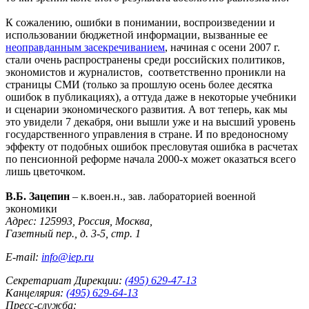
К сожалению, ошибки в понимании, воспроизведении и
использовании бюджетной информации, вызванные ее
неоправданным засекречиванием
, начиная с осени 2007 г.
стали очень распространены среди российских политиков,
экономистов и журналистов, соответственно проникли на
страницы СМИ (только за прошлую осень более десятка
ошибок в публикациях), а оттуда даже в некоторые учебники
и сценарии экономического развития. А вот теперь, как мы
это увидели 7 декабря, они вышли уже и на высший уровень
государственного управления в стране. И по вредоносному
эффекту от подобных ошибок пресловутая ошибка в расчетах
по пенсионной реформе начала 2000-х может оказаться всего
лишь цветочком.
В.Б. Зацепин
– к.воен.н., зав. лабораторией военной
экономики
Адрес: 125993, Россия, Москва,
Газетный пер., д. 3-5, стр. 1
E-mail:
info@iep.ru
Секретариат Дирекции:
(495) 629-47-13
Канцелярия:
(495) 629-64-13
Пресс-служба: