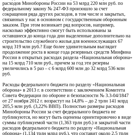
расходов Минобороны России на 53 млрд 220 млн руб. по
федеральному закону № 247-ФЗ произошло за счет
сокращения ряда других расходов, в том числе и закрытых,
связанных у нас в основном с государственным оборонным
заказом. При этом возникает ряд вопросов, например,
насколько эффективно смогут быть использованы за
оставшиеся до конца года дни выделенные дополнительно на
строительство служебного жилья для военнослужащих 67
млрд 319 млн руб.? Еще более удивительным выглядит
продолжение роста в конце года резервных средств Минфина
России в открытых расходах раздела «Национальная оборона»
на 15 млрд 710 млн руб., причем за год эти резервы
увеличились в 5 раз – с 6 млрд 600 млн до 32 млрд 536 млн
руб.
Расходы федерального бюджета по разделу «Национальная
оборона» в 2013 г. в соответствии с заключением Комитета
Совета Федерации по обороне и безопасности № 3.3-04/1847
от 27 ноября 2012 г. возрастут на 14,8% – до 2 трлн 141 млрд
205,5 млн руб. (3,22% ВВП). Полностью размеры расходов
Минобороны России за счет федерального бюджета не
публикуются, но могут быть оценены ориентировочно в виде
суммы публикуемой части (1,363 трлн руб.) и закрытой части
расходов федерального бюджета по разделу «Национальная
оборона» (1,134 трлн млрд руб.), что составит около 2,5 трлн