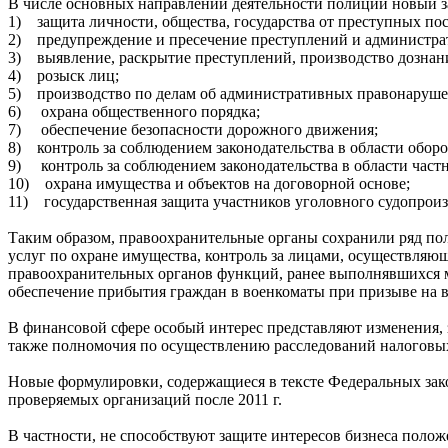
В числе основных направлений деятельности полиции новый за
1) защита личности, общества, государства от преступных пос
2) предупреждение и пресечение преступлений и администр
3) выявление, раскрытие преступлений, производство дознан
4) розыск лиц;
5) производство по делам об административных правонаруше
6) охрана общественного порядка;
7) обеспечение безопасности дорожного движения;
8) контроль за соблюдением законодательства в области оборо
9) контроль за соблюдением законодательства в области частн
10) охрана имущества и объектов на договорной основе;
11) государственная защита участников уголовного судопрои
Таким образом, правоохранительные органы сохранили ряд по
услуг по охране имущества, контроль за лицами, осуществляю
правоохранительных органов функций, ранее выполнявшихся м
обеспечение прибытия граждан в военкоматы при призыве на в
В финансовой сфере особый интерес представляют изменения,
также полномочия по осуществлению расследований налоговы
Новые формулировки, содержащиеся в тексте Федеральных зак
проверяемых организаций после 2011 г.
В частности, не способствуют защите интересов бизнеса положе