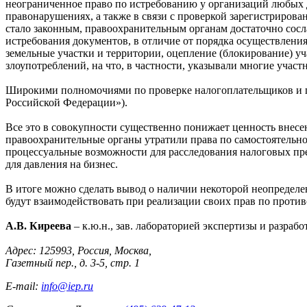
неограниченное право по истребованию у организаций любых 
правонарушениях, а также в связи с проверкой зарегистрирова
стало законным, правоохранительным органам достаточно сосла
истребования документов, в отличие от порядка осуществлени
земельные участки и территории, оцепление (блокирование) уча
злоупотреблений, на что, в частности, указывали многие участ
Широкими полномочиями по проверке налогоплательщиков и по
Российской Федерации»).
Все это в совокупности существенно понижает ценность внесе
правоохранительные органы утратили права по самостоятельно
процессуальные возможности для расследования налоговых пр
для давления на бизнес.
В итоге можно сделать вывод о наличии некоторой неопределен
будут взаимодействовать при реализации своих прав по проти
А.В. Киреева
– к.ю.н., зав. лабораторией экспертизы и разра
Адрес: 125993, Россия, Москва,
Газетный пер., д. 3-5, стр. 1
E-mail:
info@iep.ru