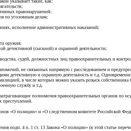
кон указывает такие, как:
ягательств;
ативных правонарушений;
ия по уголовным делам;
ниях, исполнение административных наказаний;
та оружия;
ой детективной (сыскной) и охранной деятельности;
зводства, судей, должностных лиц правоохранительных и контр
лномочий, не связанных напрямую с расследованием и предупре
щими детективную и охранную деятельность и т.д. Одновременн
илицией, в числе которых можно указать розыск собственника 
оенную службу и т.д.
 затрагивающие полномочия правоохранительных органов по осу
х преступлений.
онов «О полиции» и «О следственном комитете Российской Феде
ния подп. 4 п. 1 ст. 13 Закона «О полиции» (в этой статье пере