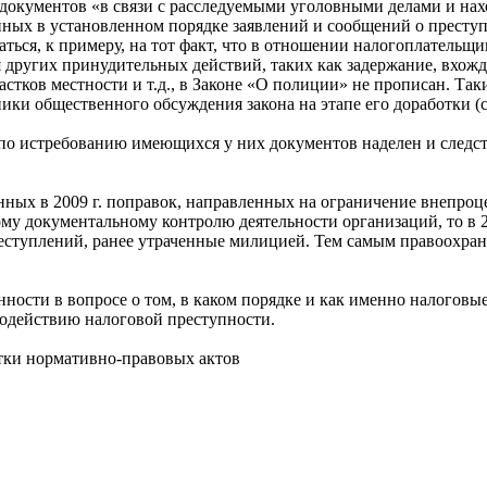
документов «в связи с расследуемыми уголовными делами и на
нных в установленном порядке заявлений и сообщений о преступ
ться, к примеру, на тот факт, что в отношении налогоплательщ
я других принудительных действий, таких как задержание, вхож
стков местности и т.д., в Законе «О полиции» не прописан. Так
ники общественного обсуждения закона на этапе его доработки (
 истребованию имеющихся у них документов наделен и следстве
нных в 2009 г. поправок, направленных на ограничение внепроц
му документальному контролю деятельности организаций, то в 2
еступлений, ранее утраченные милицией. Тем самым правоохран
ности в вопросе о том, в каком порядке и как именно налоговы
водействию налоговой преступности.
ботки нормативно-правовых актов