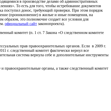
ходящимися в производстве делами об административных
лениях». То есть для того, чтобы истребование документов
ика поступил донос, требующий проверки. При этом порядок
дение (проникновение) в жилые и иные помещения, на
им образом, это полномочие создает все условия для
см.
официальный сайт
законопроекта).
нный комитет (п. 1 ст. 7 Закона «О следственном комитете
ессуальных прав правоохранительных органов. Если в 2009 г.
011 г. следственный комитет фактически вернул все
ительная система вернула себе и дополнительные инструменты
е и правоохранительные органы, а также следственный комитет