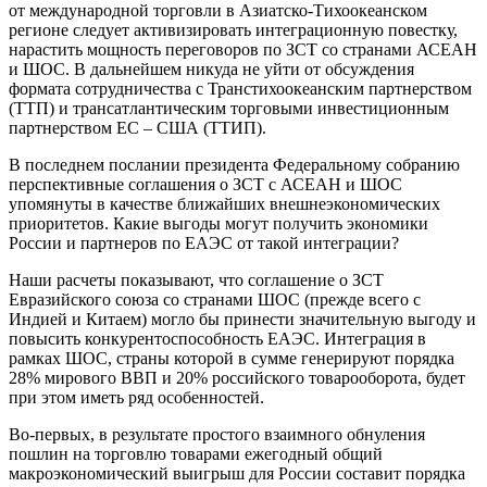
от международной торговли в Азиатско-Тихоокеанском
регионе следует активизировать интеграционную повестку,
нарастить мощность переговоров по ЗСТ со странами АСЕАН
и ШОС. В дальнейшем никуда не уйти от обсуждения
формата сотрудничества с Транстихоокеанским партнерством
(ТТП) и трансатлантическим торговыми инвестиционным
партнерством ЕС – США (ТТИП).
В последнем послании президента Федеральному собранию
перспективные соглашения о ЗСТ с АСЕАН и ШОС
упомянуты в качестве ближайших внешнеэкономических
приоритетов. Какие выгоды могут получить экономики
России и партнеров по ЕАЭС от такой интеграции?
Наши расчеты показывают, что соглашение о ЗСТ
Евразийского союза со странами ШОС (прежде всего с
Индией и Китаем) могло бы принести значительную выгоду и
повысить конкурентоспособность ЕАЭС. Интеграция в
рамках ШОС, страны которой в сумме генерируют порядка
28% мирового ВВП и 20% российского товарооборота, будет
при этом иметь ряд особенностей.
Во-первых, в результате простого взаимного обнуления
пошлин на торговлю товарами ежегодный общий
макроэкономический выигрыш для России составит порядка