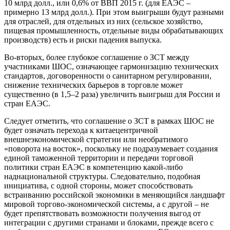
10 млрд долл., или 0,6% от ВВП 2015 г. (для ЕАЭС –
примерно 13 млрд долл.). При этом выигрыши будут разными
для отраслей, для отдельных из них (сельское хозяйство,
пищевая промышленность, отдельные виды обрабатывающих
производств) есть и риски падения выпуска.
Во-вторых, более глубокое соглашение о ЗСТ между
участниками ШОС, означающее гармонизацию технических
стандартов, договоренности о санитарном регулировании,
снижение технических барьеров в торговле может
существенно (в 1,5–2 раза) увеличить выигрыш для России и
стран ЕАЭС.
Следует отметить, что соглашение о ЗСТ в рамках ШОС не
будет означать перехода к китаецентричной
внешнеэкономической стратегии или необратимого
«поворота на восток», поскольку не подразумевает создания
единой таможенной территории и передачи торговой
политики стран ЕАЭС в компетенцию какой-либо
наднациональной структуры. Следовательно, подобная
инициатива, с одной стороны, может способствовать
встраиванию российской экономики в меняющийся ландшафт
мировой торгово-экономической системы, а с другой – не
будет препятствовать возможности получения выгод от
интеграции с другими странами и блоками, прежде всего с