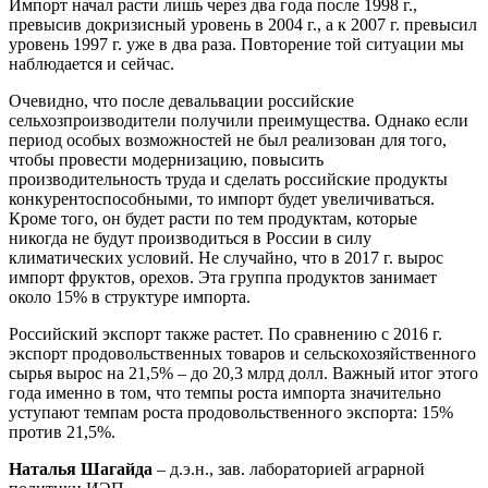
Импорт начал расти лишь через два года после 1998 г.,
превысив докризисный уровень в 2004 г., а к 2007 г. превысил
уровень 1997 г. уже в два раза. Повторение той ситуации мы
наблюдается и сейчас.
Очевидно, что после девальвации российские
сельхозпроизводители получили преимущества. Однако если
период особых возможностей не был реализован для того,
чтобы провести модернизацию, повысить
производительность труда и сделать российские продукты
конкурентоспособными, то импорт будет увеличиваться.
Кроме того, он будет расти по тем продуктам, которые
никогда не будут производиться в России в силу
климатических условий. Не случайно, что в 2017 г. вырос
импорт фруктов, орехов. Эта группа продуктов занимает
около 15% в структуре импорта.
Российский экспорт также растет. По сравнению с 2016 г.
экспорт продовольственных товаров и сельскохозяйственного
сырья вырос на 21,5% – до 20,3 млрд долл. Важный итог этого
года именно в том, что темпы роста импорта значительно
уступают темпам роста продовольственного экспорта: 15%
против 21,5%.
Наталья Шагайда
– д.э.н., зав. лабораторией аграрной