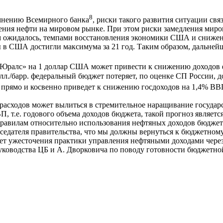
8
 мнению Всемирного банка
, риски такого развития ситуации св
ления нефти на мировом рынке. При этом риски замедления мир
ем ожидалось, темпами восстановления экономики США и снижен
асы в США достигли максимума за 21 год. Таким образом, дальне
«Юралс» на 1 доллар США может привести к снижению доходов ф
долл./барр. федеральный бюджет потеряет, по оценке СП России,
лл. прямо и косвенно приведет к снижению госдоходов на 1,4% В
асходов может вылиться в стремительное наращивание государс
, т.е. годового объема доходов бюджета, такой прогноз являетс
правилам относительно использования нефтяных доходов бюджета
едателя правительства, что мы должны вернуться к бюджетному 
чет ужесточения практики управления нефтяными доходами чере
руководства ЦБ и А. Дворковича по поводу готовности бюджетно