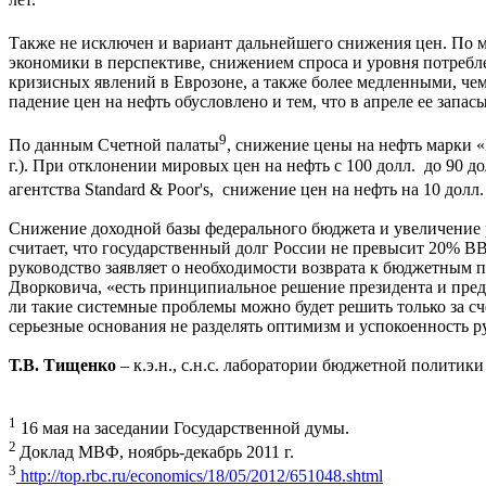
Также не исключен и вариант дальнейшего снижения цен. По
экономики в перспективе, снижением спроса и уровня потреб
кризисных явлений в Еврозоне, а также более медленными, ч
падение цен на нефть обусловлено и тем, что в апреле ее зап
9
По данным Счетной палаты
, снижение цены на нефть марки 
г.). При отклонении мировых цен на нефть с 100 долл. до 90 
агентства Standard & Poor's, снижение цен на нефть на 10 до
Снижение доходной базы федерального бюджета и увеличение р
считает, что государственный долг России не превысит 20% ВВП
руководство заявляет о необходимости возврата к бюджетным 
Дворковича, «есть принципиальное решение президента и предс
ли такие системные проблемы можно будет решить только за с
серьезные основания не разделять оптимизм и успокоенность 
Т.В. Тищенко
– к.э.н., с.н.с. лаборатории бюджетной политики
1
16 мая на заседании Государственной думы.
2
Доклад МВФ, ноябрь-декабрь 2011 г.
3
http://top.rbc.ru/economics/18/05/2012/651048.shtml