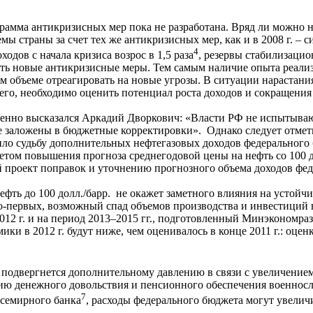
грамма антикризисных мер пока не разработана. Вряд ли можно на
страны за счет тех же антикризисных мер, как и в 2008 г. – с
4
одов с начала кризиса возрос в 1,5 раза
, резервы стабилизацио
ать новые антикризисные меры. Тем самым наличие опыта реал
 объеме отреагировать на новые угрозы. В ситуации нарастания
сего, необходимо оценить потенциал роста доходов и сокращения
енно высказался Аркадий Дворкович: «Власти РФ не испытываю
е заложены в бюджетные корректировки». Однако следует отметит
ило судьбу дополнительных нефтегазовых доходов федерального
етом повышения прогноза среднегодовой цены на нефть со 100 д
 проект поправок и уточнению прогнозного объема доходов фед
ефть до 100 долл./барр. не окажет заметного влияния на устой
о-первых, возможный спад объемов производства и инвестиций в
12 г. и на период 2013–2015 гг., подготовленный Минэкономраз
ики в 2012 г. будут ниже, чем оценивалось в конце 2011 г.: оце
 подвергнется дополнительному давлению в связи с увеличение
ю денежного довольствия и пенсионного обеспечения военносл
7
семирного банка
, расходы федерального бюджета могут увелич