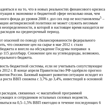
деяться и на то, что в новых реальностях финансового кризиса
итуация в экономике и бюджетной сфере несколько иная, чем
5
нного фонда до уровня 2008 г. дол сих пор не восстановлены
–
изации антикризисной политики не может служить весомым
 неопределенности, в которой в настоящее время находится не
 расходов на среднесрочный период.
т опасений по поводу сбалансированности федерального
ь, что снижение цен на сырье в мае 2012 г. стало
 бюджета и внесло на обсуждение Госдумы поправки к
о 115 долл/барр. Снижение цен на углеводороды, возможно,
ерального бюджета.
чивость бюджетной системы, если не учитывать сопутствующие
 2012 г. В конце апреля Правительство РФ одобрило прогноз
вития России. Базовый вариант развития ситуации исходит из
нка роста ВВП снижена с 3,7% до 3,4%, инвестиций в основной
м расходов, связанных «с масштабной программой
ужащих и сотрудников остальных силовых ведомств,
иваться на 0,5–1,5% ВВП ежегодно в течение последующих 6