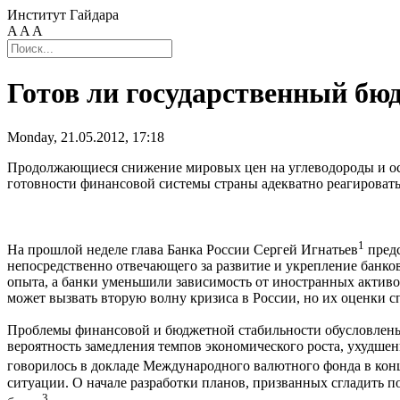
Институт Гайдара
A
A
A
Готов ли государственный бюд
Monday, 21.05.2012, 17:18
Продолжающиеся снижение мировых цен на углеводороды и ос
готовности финансовой системы страны адекватно реагировать 
1
На прошлой неделе глава Банка России Сергей Игнатьев
предс
непосредственно отвечающего за развитие и укрепление банко
опыта, а банки уменьшили зависимость от иностранных активо
может вызвать вторую волну кризиса в России, но их оценки с
Проблемы финансовой и бюджетной стабильности обусловлены
вероятность замедления темпов экономического роста, ухудше
говорилось в докладе Международного валютного фонда в конц
ситуации. О начале разработки планов, призванных сгладить 
3