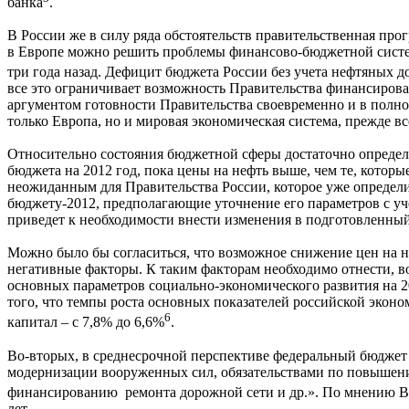
банка
.
В России же в силу ряда обстоятельств правительственная про
в Европе можно решить проблемы финансово-бюджетной системы 
три года назад. Дефицит бюджета России без учета нефтяных дох
все это ограничивает возможность Правительства финансиров
аргументом готовности Правительства своевременно и в полном
только Европа, но и мировая экономическая система, прежде в
Относительно состояния бюджетной сферы достаточно определ
бюджета на 2012 год, пока цены на нефть выше, чем те, которы
неожиданным для Правительства России, которое уже определ
бюджету-2012, предполагающие уточнение его параметров с уч
приведет к необходимости внести изменения в подготовленный
Можно было бы согласиться, что возможное снижение цен на н
негативные факторы. К таким факторам необходимо отнести, в
основных параметров социально-экономического развития на 20
того, что темпы роста основных показателей российской эконом
6
капитал – с 7,8% до 6,6%
.
Во-вторых, в среднесрочной перспективе федеральный бюджет
модернизации вооруженных сил, обязательствами по повышени
финансированию ремонта дорожной сети и др.». По мнению В
лет.