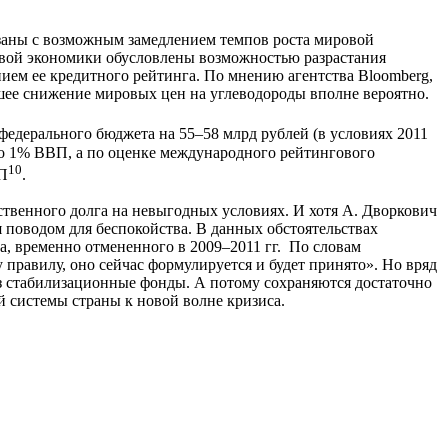
язаны с возможным замедлением темпов роста мировой
овой экономики обусловлены возможностью разрастания
ием ее кредитного рейтинга. По мнению агентства Bloomberg,
йшее снижение мировых цен на углеводороды вполне вероятно.
едерального бюджета на 55–58 млрд рублей (в условиях 2011
 до 1% ВВП, а по оценке международного рейтингового
10
ВП
.
твенного долга на невыгодных условиях. И хотя А. Дворкович
я поводом для беспокойства. В данных обстоятельствах
, временно отмененного в 2009–2011 гг. По словам
правилу, оно сейчас формулируется и будет принято». Но вряд
з стабилизационные фонды. А потому сохраняются достаточно
й системы страны к новой волне кризиса.