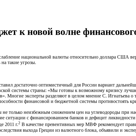
жет к новой волне финансовог
лабление национальной валюты относительно доллара США вер
на такие угрозы.
тавил достаточно оптимистичный для России вариант дальнейш
вской системы страны: «Мы готовы к возможному кризису лучше,
в». Многие эксперты разделяют в целом мнение С. Игнатьева о 
пособности финансовой и бюджетной системы противостоять криз
 не только неизбежным снижением цен на углеводороды при нас
ние ситуации с финансированием банков и дефицит ликвидности 
2
е 2011 г.
В качестве превентивных мер МВФ рекомендует прави
последствия выхода Греции из валютного блока, объявили и экс