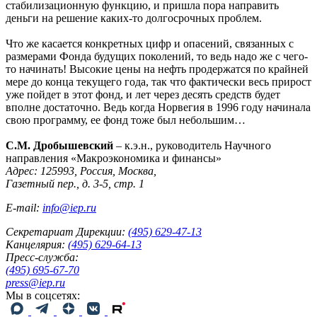
стабилизационную функцию, и пришла пора направить
деньги на решение каких-то долгосрочных проблем.
Что же касается конкретных цифр и опасений, связанных с
размерами Фонда будущих поколений, то ведь надо же с чего-
то начинать! Высокие цены на нефть продержатся по крайней
мере до конца текущего года, так что фактически весь прирост
уже пойдет в этот фонд, и лет через десять средств будет
вполне достаточно. Ведь когда Норвегия в 1996 году начинала
свою программу, ее фонд тоже был небольшим…
С.М. Дробышевский
– к.э.н., руководитель Научного
направления «Макроэкономика и финансы»
Адрес: 125993, Россия, Москва,
Газетный пер., д. 3-5, стр. 1
E-mail:
info@iep.ru
Секретариат Дирекции:
(495) 629-47-13
Канцелярия:
(495) 629-64-13
Пресс-служба:
(495) 695-67-70
press@iep.ru
Мы в соцсетях: