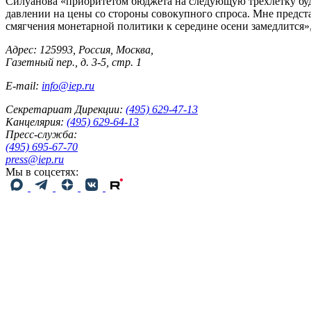
Силуанова «приоритетом бюджета на следующую трёхлетку буде
давлении на цены со стороны совокупного спроса. Мне предста
смягчения монетарной политики к середине осени замедлится»,
Адрес: 125993, Россия, Москва,
Газетный пер., д. 3-5, стр. 1
E-mail:
info@iep.ru
Секретариат Дирекции:
(495) 629-47-13
Канцелярия:
(495) 629-64-13
Пресс-служба:
(495) 695-67-70
press@iep.ru
Мы в соцсетях: