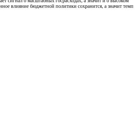
ет сигнал о масштабных госрасходах, а значит и о высоком
онное влияние бюджетной политики сохранится, а значит темп