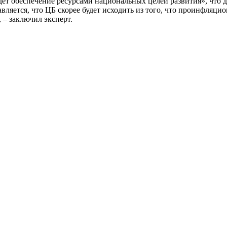
т обеспечение ресурсами национальных целей развития», что да
вляется, что ЦБ скорее будет исходить из того, что проинфляци
 – заключил эксперт.