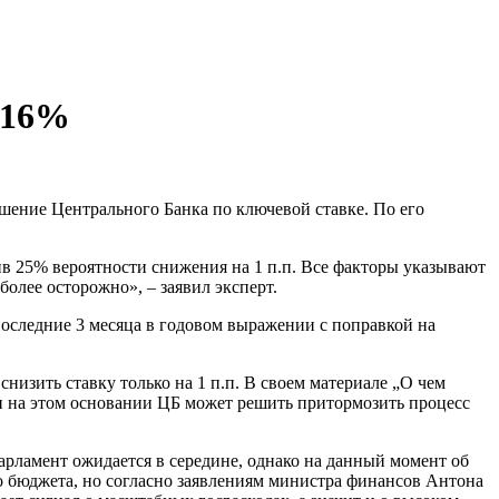
 16%
шение Центрального Банка по ключевой ставке. По его
тив 25% вероятности снижения на 1 п.п. Все факторы указывают
олее осторожно», – заявил эксперт.
оследние 3 месяца в годовом выражении с поправкой на
низить ставку только на 1 п.п. В своем материале „О чем
и на этом основании ЦБ может решить притормозить процесс
рламент ожидается в середине, однако на данный момент об
о бюджета, но согласно заявлениям министра финансов Антона