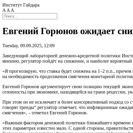
Институт Гайдара
A
A
A
Евгений Горюнов ожидает сн
Tuesday, 09.09.2025, 12:09
Заведующий лабораторией денежно-кредитной политики Инст
мнению, регулятор пойдёт на снижение, и наиболее вероятный
«Я прогнозирую, что ставка будет снижена на 1–2 п.п., приче
на необходимость продолжения смягчения монетарной политики.
Евгений Горюнов аргументирует свою позицию текущей эконом
сезонность) при экономике, находящейся на грани рецессии, у
При этом он не исключает и более консервативный подход со ст
говорят тренды“ регулятор отмечает, что инфляционные ожид
смягчения», – отметил Евгений Горюнов.
«Важным фактором денежной политики ближайшего времени явл
этих параметрах известно мало. С одной стороны, правительс