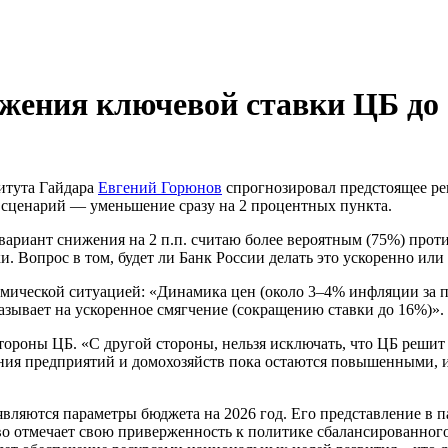
ижения ключевой ставки ЦБ до
итута Гайдара
Евгений Горюнов
спрогнозировал предстоящее ре
 сценарий — уменьшение сразу на 2 процентных пункта.
м вариант снижения на 2 п.п. считаю более вероятным (75%) про
 Вопрос в том, будет ли Банк России делать это ускоренно или б
ической ситуацией: «Динамика цен (около 3–4% инфляции за п
казывает на ускоренное смягчение (сокращению ставки до 16%)».
ороны ЦБ. «С другой стороны, нельзя исключать, что ЦБ решит с
ания предприятий и домохозяйств пока остаются повышенными, 
яются параметры бюджета на 2026 год. Его представление в па
тво отмечает свою приверженность к политике сбалансированног