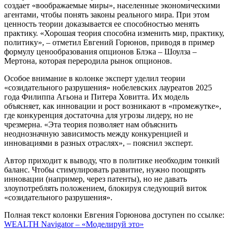
создает «воображаемые миры», населенные экономическими
агентами, чтобы понять законы реального мира. При этом
ценность теории доказывается ее способностью менять
практику. «Хорошая теория способна изменить мир, практику,
политику», – отметил Евгений Горюнов, приводя в пример
формулу ценообразования опционов Блэка – Шоулза –
Мертона, которая переродила рынок опционов.
Особое внимание в колонке эксперт уделил теории
«созидательного разрушения» нобелевских лауреатов 2025
года Филиппа Агьона и Питера Ховитта. Их модель
объясняет, как инновации и рост возникают в «промежутке»,
где конкуренция достаточна для угрозы лидеру, но не
чрезмерна. «Эта теория позволяет нам объяснить
неоднозначную зависимость между конкуренцией и
инновациями в разных отраслях», – пояснил эксперт.
Автор приходит к выводу, что в политике необходим тонкий
баланс. Чтобы стимулировать развитие, нужно поощрять
инновации (например, через патенты), но не давать
злоупотреблять положением, блокируя следующий виток
«созидательного разрушения».
Полная текст колонки Евгения Горюнова доступен по ссылке:
WEALTH Navigator – «Моделируй это»