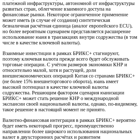
платежной инфраструктуры, автономной от инфраструктуры
развитых стран, облегчение взаимного доступа на
финансовые рынки. Некоторое ограниченное применение
может иметь (в случае её создания) синтетическая
безналичная расчётная единица (аналог европейского ECU),
но более вероятным сценарием представляется расширение
использование юаня в транзакциях внутри содружества (в том
числе в качестве ключевой валюты).
Взаимные инвестиции в рамках БРИКС+ стагнируют,
поэтому ключевая валюта прежде всего будет обслуживать
торговые операции. С учётом размеров экономики КНР и
относительно малой, хотя и растущей, доли
внешнеэкономических операций Китая со странами БРИКС+
(не более 15% внешнеторгового оборота), юань имеет
высокий потенциал в качестве ключевой валюты
содружества. Решающим фактором сценария юанизации
БРИКС+ может стать решение КНР о международной
экспансии своей национальной валюты, однако, по-видимому,
такое решение в настоящий момент не принято.
Валютно-финансовая интеграция в рамках БРИКС+ вероятно
будет иметь некоторый прогресс, преимущественно
направлении более широкого использования национальных
валют в двухсторонних расчётах и развитием