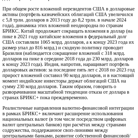
При общем росте вложений нерезидентов США в долларовые
активы (портфель казначейских облигаций США увеличился
с 5,8 трлн. долларов в 2013 году до 8,2 трлн. в начале 2024
года), динамика этих вложений неоднородна по странам
БРИКС. Китай продолжает сокращать вложения в доллар (на
пике в 2021 году китайские вложения в федеральный долг
США составляли 1065 млрд. долларов, а к концу 2023 года их
размер упал до 816 млрд.) и сходную политику проводит
Бразилия (наблюдается сокращение вложений с 318 млрд.
долларов на пике в середине 2018 года до 230 млрд. долларов
к концу 2023 года). Индия, напротив, наращивает портфель
долларовых активов: за последние пять лет с 2018 по 2023 год
прирост вложений составил 90 млрд долларов, и в настоящий
момент индийские инвесторы держат облигаций США на
сумму 230 млрд долларов. Таким образом, говорить о
разворачивании масштабной тенденции отказа от доллара в
странах БРИКС+ пока преждевременно.
Реалистичные направления валютно-финансовой интеграции
в рамках БРИКС+ включают расширение использования
национальных валют (в том числе посредством цифровых
валют центральных банков) при расчётах между странами
содружества, поддержанное своп-линиями между
центральными банками, развитие собственной финансовой/