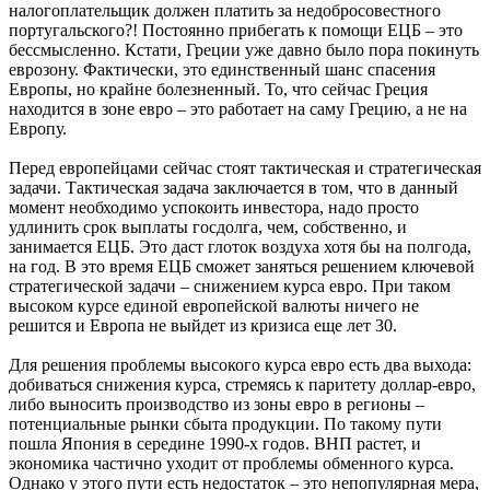
налогоплательщик должен платить за недобросовестного
португальского?! Постоянно прибегать к помощи ЕЦБ – это
бессмысленно. Кстати, Греции уже давно было пора покинуть
еврозону. Фактически, это единственный шанс спасения
Европы, но крайне болезненный. То, что сейчас Греция
находится в зоне евро – это работает на саму Грецию, а не на
Европу.
Перед европейцами сейчас стоят тактическая и стратегическая
задачи. Тактическая задача заключается в том, что в данный
момент необходимо успокоить инвестора, надо просто
удлинить срок выплаты госдолга, чем, собственно, и
занимается ЕЦБ. Это даст глоток воздуха хотя бы на полгода,
на год. В это время ЕЦБ сможет заняться решением ключевой
стратегической задачи – снижением курса евро. При таком
высоком курсе единой европейской валюты ничего не
решится и Европа не выйдет из кризиса еще лет 30.
Для решения проблемы высокого курса евро есть два выхода:
добиваться снижения курса, стремясь к паритету доллар-евро,
либо выносить производство из зоны евро в регионы –
потенциальные рынки сбыта продукции. По такому пути
пошла Япония в середине 1990-х годов. ВНП растет, и
экономика частично уходит от проблемы обменного курса.
Однако у этого пути есть недостаток – это непопулярная мера,