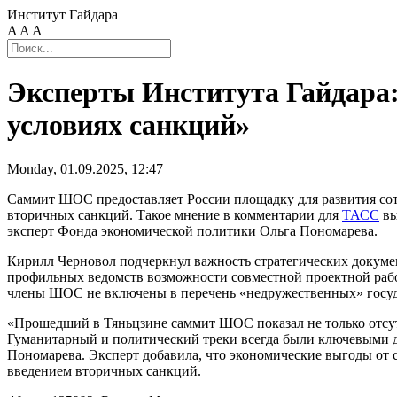
Институт Гайдара
A
A
A
Эксперты Института Гайдара:
условиях санкций»
Monday, 01.09.2025, 12:47
Саммит ШОС предоставляет России площадку для развития сот
вторичных санкций. Такое мнение в комментарии для
ТАСС
вы
эксперт Фонда экономической политики Ольга Пономарева.
Кирилл Черновол подчеркнул важность стратегических докуме
профильных ведомств возможности совместной проектной работ
члены ШОС не включены в перечень «недружественных» госуд
«Прошедший в Тяньцзине саммит ШОС показал не только отсутс
Гуманитарный и политический треки всегда были ключевыми д
Пономарева. Эксперт добавила, что экономические выгоды от 
введением вторичных санкций.