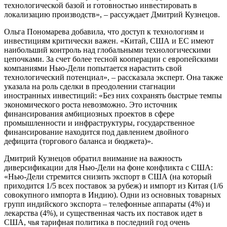
технологической базой и готовностью инвестировать в
локализацию производств», – рассуждает Дмитрий Кузнецов.
Ольга Пономарева добавила, что доступ к технологиям и
инвестициям критически важен. «Китай, США и ЕС имеют
наибольший контроль над глобальными технологическими
цепочками. За счет более тесной кооперации с европейскими
компаниями Нью-Дели попытается нарастить свой
технологический потенциал», – рассказала эксперт. Она также
указала на роль сделки в преодолении стагнации
иностранных инвестиций: «Без них сохранять быстрые темпы
экономического роста невозможно. Это источник
финансирования амбициозных проектов в сфере
промышленности и инфраструктуры, государственное
финансирование находится под давлением двойного
дефицита (торгового баланса и бюджета)».
Дмитрий Кузнецов обратил внимание на важность
диверсификации для Нью-Дели на фоне конфликта с США:
«Нью-Дели стремится снизить экспорт в США (на который
приходится 1/5 всех поставок за рубеж) и импорт из Китая (1/6
совокупного импорта в Индию). Одни из основных товарных
групп индийского экспорта – телефонные аппараты (4%) и
лекарства (4%), и существенная часть их поставок идет в
США, чья тарифная политика в последний год очень