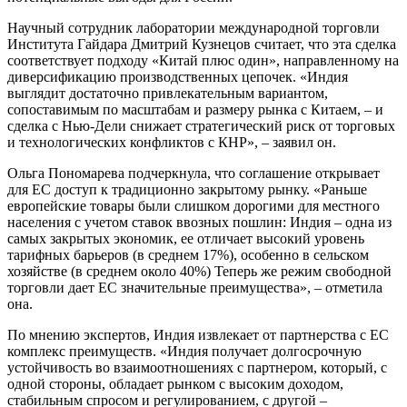
Научный сотрудник лаборатории международной торговли
Института Гайдара Дмитрий Кузнецов считает, что эта сделка
соответствует подходу «Китай плюс один», направленному на
диверсификацию производственных цепочек. «Индия
выглядит достаточно привлекательным вариантом,
сопоставимым по масштабам и размеру рынка с Китаем, – и
сделка с Нью-Дели снижает стратегический риск от торговых
и технологических конфликтов с КНР», – заявил он.
Ольга Пономарева подчеркнула, что соглашение открывает
для ЕС доступ к традиционно закрытому рынку. «Раньше
европейские товары были слишком дорогими для местного
населения с учетом ставок ввозных пошлин: Индия – одна из
самых закрытых экономик, ее отличает высокий уровень
тарифных барьеров (в среднем 17%), особенно в сельском
хозяйстве (в среднем около 40%) Теперь же режим свободной
торговли дает ЕС значительные преимущества», – отметила
она.
По мнению экспертов, Индия извлекает от партнерства с ЕС
комплекс преимуществ. «Индия получает долгосрочную
устойчивость во взаимоотношениях с партнером, который, с
одной стороны, обладает рынком с высоким доходом,
стабильным спросом и регулированием, с другой –