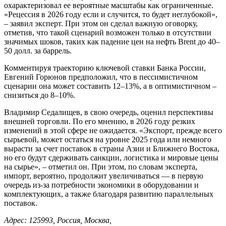
охарактеризовал ее вероятные масштабы как ограниченные.
«Рецессия в 2026 году если и случится, то будет неглубокой»,
– заявил эксперт. При этом он сделал важную оговорку,
отметив, что такой сценарий возможен только в отсутствии
значимых шоков, таких как падение цен на нефть Brent до 40–
50 долл. за баррель.
Комментируя траекторию ключевой ставки Банка России,
Евгений Горюнов предположил, что в пессимистичном
сценарии она может составить 12–13%, а в оптимистичном –
снизиться до 8–10%.
Владимир Седалищев, в свою очередь, оценил перспективы
внешней торговли. По его мнению, в 2026 году резких
изменений в этой сфере не ожидается. «Экспорт, прежде всего
сырьевой, может остаться на уровне 2025 года или немного
вырасти за счет поставок в страны Азии и Ближнего Востока,
но его будут сдерживать санкции, логистика и мировые цены
на сырье», – отметил он. При этом, по словам эксперта,
импорт, вероятно, продолжит увеличиваться — в первую
очередь из-за потребности экономики в оборудовании и
комплектующих, а также благодаря развитию параллельных
поставок.
Адрес: 125993, Россия, Москва,