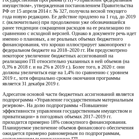
имуществом», утвержденная постановлением Правительства
РФ от 15 апреля 2014 г. № 327, получила весной текущего
года новую редакцию. Ее действие продлено на 1 год, до 2019
г. (включительно) при продолжении уже обозначившейся
ранее тенденции сокращения расходов на ее реализацию по
сравнению с исходной версией. Однако в документе речь идет
именно о плановых, а не реальных объемах бюджетного
финансирования, что хорошо иллюстрирует законопроект о
федеральном бюджете на 2018–2020 гг. Им предусмотрено
некоторое увеличение бюджетных ассигнований на
реализацию ГП относительно указанных в ней объемов (на
0,3% в 2018 г. и на 2% в 2019 г.). Более того, в 2020 г. они
должны увеличиться еще на 1,4% по сравнению с уровнем
2019 г., хотя официально сроком окончания программы
является 31 декабря 2019 г.
Адресатом основой части бюджетных ассигнований является
подпрограмма «Управление государственным материальным
резервом». На долю подпрограммы «Повышение
эффективности управления государственным имуществом и
приватизации» в погодовых объемах 2017–2019 гг.
приходится примерно 18% совокупного финансирования.
Планируемое увеличение объемов финансового обеспечения
ожидается примерно равномерным по подпрограммам,
составляющим вышеуказанную ГП.