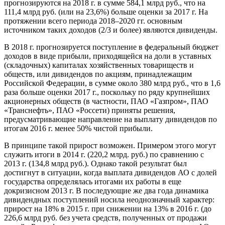
прогнозируются на 2018 г. в сумме 584,1 млрд руб., что на
111,4 млрд руб. (или на 23,6%) больше оценки за 2017 г. На
протяжении всего периода 2018–2020 гг. основным
источником таких доходов (2/3 и более) являются дивиденды.
В 2018 г. прогнозируется поступление в федеральный бюджет
доходов в виде прибыли, приходящейся на доли в уставных
(складочных) капиталах хозяйственных товариществ и
обществ, или дивидендов по акциям, принадлежащим
Российской Федерации, в сумме около 380 млрд руб., что в 1,6
раза больше оценки 2017 г., поскольку по ряду крупнейших
акционерных обществ (в частности, ПАО «Газпром», ПАО
«Транснефть», ПАО «Россети) приняты решения,
предусматривающие направление на выплату дивидендов по
итогам 2016 г. менее 50% чистой прибыли.
В принципе такой прирост возможен. Примером этого могут
служить итоги в 2014 г. (220,2 млрд. руб.) по сравнению с
2013 г. (134,8 млрд руб.). Однако такой результат был
достигнут в ситуации, когда выплата дивидендов АО с долей
государства определялась итогами их работы в еще
докризисном 2013 г. В последующие же два года динамика
дивидендных поступлений носила неоднозначный характер:
прирост на 18% в 2015 г. при снижении на 13% в 2016 г. (до
226,6 млрд руб. без учета средств, полученных от продажи