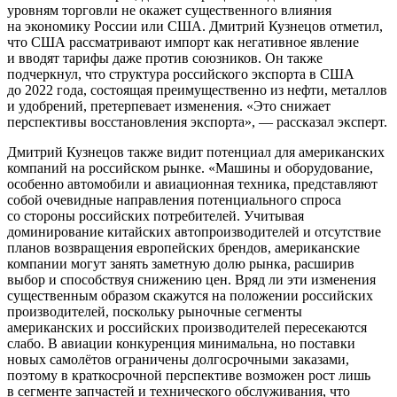
уровням торговли не окажет существенного влияния
на экономику России или США. Дмитрий Кузнецов отметил,
что США рассматривают импорт как негативное явление
и вводят тарифы даже против союзников. Он также
подчеркнул, что структура российского экспорта в США
до 2022 года, состоящая преимущественно из нефти, металлов
и удобрений, претерпевает изменения. «Это снижает
перспективы восстановления экспорта», — рассказал эксперт.
Дмитрий Кузнецов также видит потенциал для американских
компаний на российском рынке. «Машины и оборудование,
особенно автомобили и авиационная техника, представляют
собой очевидные направления потенциального спроса
со стороны российских потребителей. Учитывая
доминирование китайских автопроизводителей и отсутствие
планов возвращения европейских брендов, американские
компании могут занять заметную долю рынка, расширив
выбор и способствуя снижению цен. Вряд ли эти изменения
существенным образом скажутся на положении российских
производителей, поскольку рыночные сегменты
американских и российских производителей пересекаются
слабо. В авиации конкуренция минимальна, но поставки
новых самолётов ограничены долгосрочными заказами,
поэтому в краткосрочной перспективе возможен рост лишь
в сегменте запчастей и технического обслуживания, что