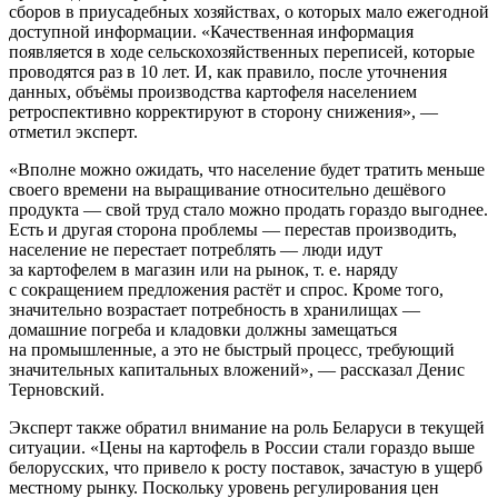
сборов в приусадебных хозяйствах, о которых мало ежегодной
доступной информации. «Качественная информация
появляется в ходе сельскохозяйственных переписей, которые
проводятся раз в 10 лет. И, как правило, после уточнения
данных, объёмы производства картофеля населением
ретроспективно корректируют в сторону снижения», —
отметил эксперт.
«Вполне можно ожидать, что население будет тратить меньше
своего времени на выращивание относительно дешёвого
продукта — свой труд стало можно продать гораздо выгоднее.
Есть и другая сторона проблемы — перестав производить,
население не перестает потреблять — люди идут
за картофелем в магазин или на рынок,
т. е.
наряду
с сокращением предложения растёт и спрос. Кроме того,
значительно возрастает потребность в хранилищах —
домашние погреба и кладовки должны замещаться
на промышленные, а это не быстрый процесс, требующий
значительных капитальных вложений», — рассказал Денис
Терновский.
Эксперт также обратил внимание на роль Беларуси в текущей
ситуации. «Цены на картофель в России стали гораздо выше
белорусских, что привело к росту поставок, зачастую в ущерб
местному рынку. Поскольку уровень регулирования цен