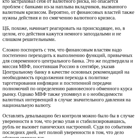
кто застраховал себя от валютного риска, но опасается
проблем с банками из-за наплыва вкладчиков, вызванного
валютным кризисом. Вероятно, от финансовых властей также
нужны действия и по смягчению валютного кризиса.
ЦБ, похоже, начинает реагировать на происходящее, но, в
целом, его действия кажутся немного запоздалыми и не
слишком решительными.
Сложно поспорить с тем, что финансовым властям надо
постепенно переходить к выполнению функций, привычных
для современного центрального банка. Это же подтвердила и
миссия МВФ, посетившая Россию в сентябре, указав
Центральному банку в качестве основных рекомендаций на
необходимость продолжения перехода к политике
таргетирования инфляции и постепенной передачи
полномочий по определению равновесного обменного курса
рынку. Однако МВФ также упомянул и о необходимости
валютных интервенций в случае значительного давления на
национальную валюту.
Оставлять девальвацию без контроля можно было бы в случае
уверенности в том, что резко упав и стабилизировавшись,
рубль не вызовет панических настроений. Судя по событиям
последних дней, нет полной уверенности в том, что дело
обстоит именно так.