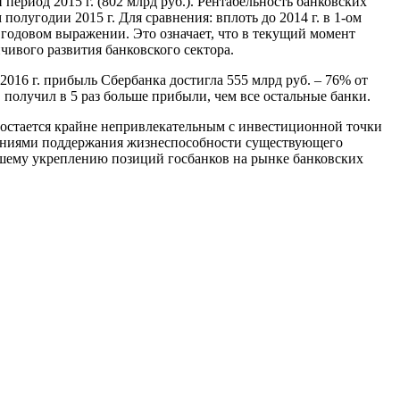
 период 2015 г. (802 млрд руб.). Рентабельность банковских
олугодии 2015 г. Для сравнения: вплоть до 2014 г. в 1-ом
 годовом выражении. Это означает, что в текущий момент
чивого развития банковского сектора.
016 г. прибыль Сбербанка достигла 555 млрд руб. – 76% от
 получил в 5 раз больше прибыли, чем все остальные банки.
 остается крайне непривлекательным с инвестиционной точки
ажениями поддержания жизнеспособности существующего
ейшему укреплению позиций госбанков на рынке банковских