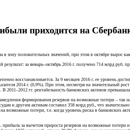
ибыли приходится на Сбербан
 в зону положительных значений, при этом в октябре вырос как
езультат: за январь–октябрь 2016 г. получено 714 млрд руб. пр
енно восстанавливается. За 9 месяцев 2016 г. ее уровень дости
зателя 2014 г. (0,9%). При этом, несмотря на значительный рост
 В 2011–2012 гг. рентабельность банковских активов превышал
амедления формирования резервов на возможные потери – так на
судам и другим активам составил 358 млрд руб., что значительно
 на возможные потери, т.е. когда уровень риска в банковских ак
е. прибыль за вычетом прироста резервов на возможные потери и