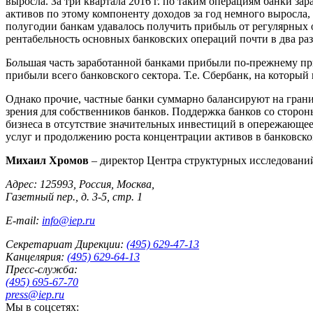
выросла. За три квартала 2016 г. по таким операциям банки зар
активов по этому компоненту доходов за год немного выросла, 
полугодии банкам удавалось получить прибыль от регулярных 
рентабельность основных банковских операций почти в два раз
Б
о
льшая часть заработанной банками прибыли по-прежнему прих
прибыли всего банковского сектора. Т.е. Сбербанк, на который
Однако прочие, частные банки суммарно балансируют на грани
зрения для собственников банков. Поддержка банков со стор
бизнеса в отсутствие значительных инвестиций в опережающее 
услуг и продолжению роста концентрации активов в банковско
Михаил Хромов
– директор Центра структурных исследовани
Адрес: 125993, Россия, Москва,
Газетный пер., д. 3-5, стр. 1
E-mail:
info@iep.ru
Секретариат Дирекции:
(495) 629-47-13
Канцелярия:
(495) 629-64-13
Пресс-служба:
(495) 695-67-70
press@iep.ru
Мы в соцсетях: