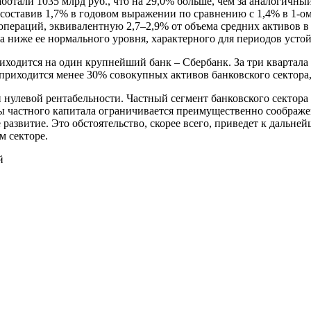
аботали 1035 млрд руб., что на 29,0% больше, чем за аналогичный
составив 1,7% в годовом выражении по сравнению с 1,4% в 1-ом п
операций, эквивалентную 2,7–2,9% от объема средних активов в
а ниже ее нормального уровня, характерного для периодов устой
одится на один крупнейший банк – Сбербанк. За три квартала 2
 приходится менее 30% совокупных активов банковского сектора,
 нулевой рентабельности. Частный сегмент банковского сектора
оны частного капитала ограничивается преимущественно сообр
развитие. Это обстоятельство, скорее всего, приведет к дальн
м секторе.
й