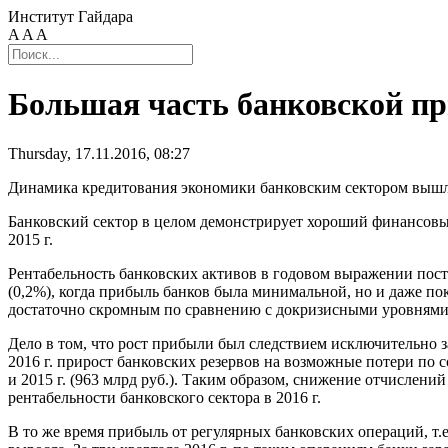
Институт Гайдара
A
A
A
Большая часть банковской пр
Thursday, 17.11.2016, 08:27
Динамика кредитования экономики банковским сектором вышла
Банковский сектор в целом демонстрирует хороший финансовый р
2015 г.
Рентабельность банковских активов в годовом выражении постеп
(0,2%), когда прибыль банков была минимальной, но и даже пока
достаточно скромным по сравнению с докризисными уровнями.
Дело в том, что рост прибыли был следствием исключительно з
2016 г. прирост банковских резервов на возможные потери по с
и 2015 г. (963 млрд руб.). Таким образом, снижение отчислений
рентабельности банковского сектора в 2016 г.
В то же время прибыль от регулярных банковских операций, т.