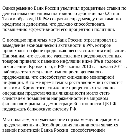
Одновременно Банк России увеличил процентные ставки по
депозитным операциям постоянного действия на 0,25 п.п.
Таким образом, ЦБ РФ сократил спрэд между ставками по
кредитам и депозитам, что должно способствовать
повышению эффективности его процентной политики.
С помощью принятых мер Банк России отреагировал на
замедление экономической активности в РФ, которое
происходит на фоне продолжающегося снижения инфляции.
Напомним, что сезонное удешевление продовольственных
товаров привело к падению инфляции ниже 8% в годовом
исчислении. Кроме того, в РФ с конца 2010 г. – начала 2011 г.
наблюдается замедление темпов роста денежного
предложения, что способствует снижению монетарной
инфляции. В то же время темпы роста экономики остаются
низкими. Кроме того, снижение процентных ставок по
операциям предоставления ликвидности могло стать
следствием повышения напряженности на мировом
финансовом рынке и демонстрацией готовности ЦБ РФ
поддержать банковскую систему РФ.
Мы полагаем, что уменьшение спрэда между операциями
предоставления и абсорбирования ликвидности является
верной политикой Банка России, способствующей