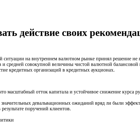
вать действие своих рекоменда
ей ситуации на внутреннем валютном рынке принял решение не пр
в и средней совокупной величины чистой валютной балансовой
стие кредитных организаций в кредитных аукционах.
то масштабный отток капитала и устойчивое снижение курса руб
ях значительных девальвационных ожиданий вряд ли были эффект
 результате поручений клиентов.
олитики