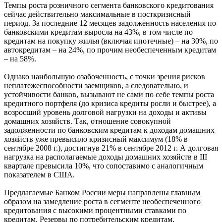
Темпы роста розничного сегмента банковского кредитования
сейчас действительно максимальные в посткризисный
период. За последние 12 месяцев задолженность населения по
банковскими кредитам выросла на 43%, в том числе по
кредитам на покупку жилья (включая ипотечные) – на 30%, по
автокредитам – на 24%, по прочим необеспеченным кредитам
– на 58%.
Однако наибольшую озабоченность, с точки зрения рисков
неплатежеспособности заемщиков, а следовательно, и
устойчивости банков, вызывают не сами по себе темпы роста
кредитного портфеля (до кризиса кредиты росли и быстрее), а
возросший уровень долговой нагрузки на доходы и активы
домашних хозяйств. Так, отношение совокупной
задолженности по банковским кредитам к доходам домашних
хозяйств уже превысило кризисный максимум (18% в
сентябре 2008 г.), достигнув 21% в сентябре 2012 г. А долговая
нагрузка на располагаемые доходы домашних хозяйств в III
квартале превысила 10%, что сопоставимо с аналогичным
показателем в США.
Предлагаемые Банком России меры направлены главным
образом на замедление роста в сегменте необеспеченного
кредитования с высокими процентными ставками по
кредитам. Резервы по потребительским кредитам,