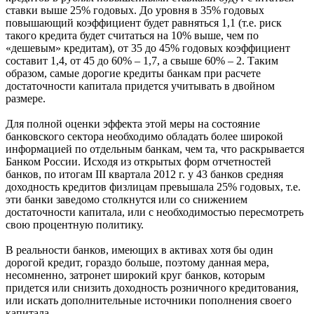
ставки выше 25% годовых. До уровня в 35% годовых
повышающий коэффициент будет равняться 1,1 (т.е. риск
такого кредита будет считаться на 10% выше, чем по
«дешевым» кредитам), от 35 до 45% годовых коэффициент
составит 1,4, от 45 до 60% – 1,7, а свыше 60% – 2. Таким
образом, самые дорогие кредиты банкам при расчете
достаточности капитала придется учитывать в двойном
размере.
Для полной оценки эффекта этой меры на состояние
банковского сектора необходимо обладать более широкой
информацией по отдельным банкам, чем та, что раскрывается
Банком России. Исходя из открытых форм отчетностей
банков, по итогам III квартала 2012 г. у 43 банков средняя
доходность кредитов физлицам превышала 25% годовых, т.е.
эти банки заведомо столкнутся или со снижением
достаточности капитала, или с необходимостью пересмотреть
свою процентную политику.
В реальности банков, имеющих в активах хотя бы один
дорогой кредит, гораздо больше, поэтому данная мера,
несомненно, затронет широкий круг банков, которым
придется или снизить доходность розничного кредитования,
или искать дополнительные источники пополнения своего
капитала.