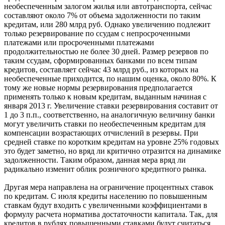
необеспеченным залогом жилья или автотранспорта, сейчас
составляют около 7% от объема задолженности по таким
кредитам, или 280 млрд руб. Однако увеличению подлежит
только резервирование по ссудам с непросроченными
платежами или просроченными платежами
продолжительностью не более 30 дней. Размер резервов по
таким ссудам, сформированных банками по всем типам
кредитов, составляет сейчас 43 млрд руб., из которых на
необеспеченные приходится, по нашим оценка, около 80%. К
тому же новые нормы резервирования предполагается
применять только к новым кредитам, выданным начиная с
января 2013 г. Увеличение ставки резервирования составит от
1 до 3 п.п., соответственно, на аналогичную величину банки
могут увеличить ставки по необеспеченным кредитам для
компенсации возрастающих отчислений в резервы. При
средней ставке по коротким кредитам на уровне 25% годовых
это будет заметно, но вряд ли критично отразится на динамике
задолженности. Таким образом, данная мера вряд ли
радикально изменит облик розничного кредитного рынка.
Другая мера направлена на ограничение процентных ставок
по кредитам. С июля кредиты населению по повышенным
ставкам будут входить с увеличенными коэффициентами в
формулу расчета норматива достаточности капитала. Так, для
кредитов в рублях повышенными ставками будут считаться