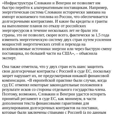
«Инфраструктура Словакии и Венгрии не позволяет им
быстро перейти к альтернативным поставщикам. Например,
энергетическая система Словакии исторически завязана на
импорт ископаемого топлива из России, что обеспечивается
долгосрочными контрактами. И какие бы кредиты и гранты
на выполнение планов по отказу от российских
энергоресурсов в течение нескольких лет не брали эти
страны, это не позволит, скорее всего, фактически за 1,5 года
изменить энергетическую систему двух стран путем усиления
мощностей энергетических сетей и перехода на
возобновляемые источники энергии или через быструю смену
поставщика, по большей части на США», – объяснила
эксперт.
Она также отметила, что у двух стран есть шанс защитить
свои долгосрочные контракты с Россией в суде ЕС, поскольку
запрет нарушает их, не предусматривая никакой финансовой
компенсации. «В европейской практике были случаи, когда
суд ЕС отменял некоторые законодательные положения в
результате исков со стороны отдельного государства-члена.
Поэтому, возможно, Словакии и Венгрии удастся оспорить
принятый регламент в суде ЕС, как минимум, в части
дополнения текста финансовыми гарантиями для
аннулирования долгосрочных контрактов на поставки,
которые были заключены странами с Россией (а по данным