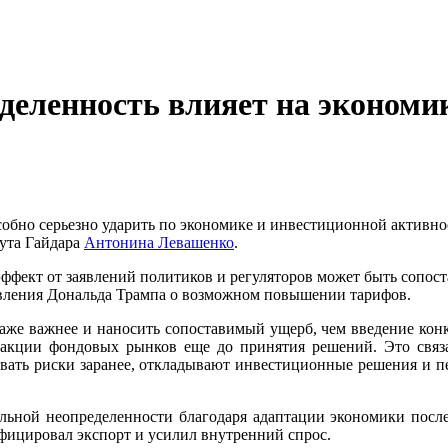
еленность влияет на экономи
обно серьезно ударить по экономике и инвестиционной активно
ута Гайдара
Антонина Левашенко
.
фект от заявлений политиков и регуляторов может быть сопост
вления Дональда Трампа о возможном повышении тарифов.
аже важнее и наносить сопоставимый ущерб, чем введение кон
кции фондовых рынков еще до принятия решений. Это связа
ывать риски заранее, откладывают инвестиционные решения и п
бальной неопределенности благодаря адаптации экономики пос
ифицировал экспорт и усилил внутренний спрос.