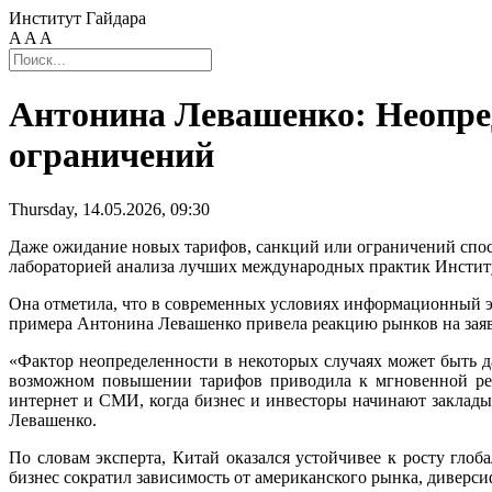
Институт Гайдара
A
A
A
Антонина Левашенко: Неопред
ограничений
Thursday, 14.05.2026, 09:30
Даже ожидание новых тарифов, санкций или ограничений спос
лабораторией анализа лучших международных практик Инстит
Она отметила, что в современных условиях информационный эф
примера Антонина Левашенко привела реакцию рынков на зая
«Фактор неопределенности в некоторых случаях может быть д
возможном повышении тарифов приводила к мгновенной реа
интернет и СМИ, когда бизнес и инвесторы начинают заклад
Левашенко.
По словам эксперта, Китай оказался устойчивее к росту гло
бизнес сократил зависимость от американского рынка, диверс