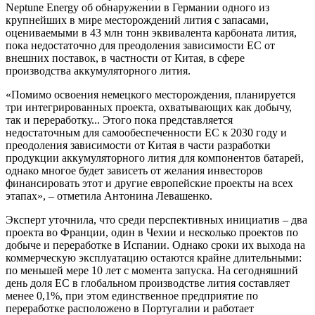
Neptune Energy об обнаружении в Германии одного из
крупнейших в мире месторождений лития с запасами,
оцениваемыми в 43 млн тонн эквивалента карбоната лития,
пока недостаточно для преодоления зависимости ЕС от
внешних поставок, в частности от Китая, в сфере
производства аккумуляторного лития.
«Помимо освоения немецкого месторождения, планируется
три интегрированных проекта, охватывающих как добычу,
так и переработку... Этого пока представляется
недостаточным для самообеспеченности ЕС к 2030 году и
преодоления зависимости от Китая в части разработки
продукции аккумуляторного лития для компонентов батарей,
однако многое будет зависеть от желания инвесторов
финансировать этот и другие европейские проекты на всех
этапах», – отметила Антонина Левашенко.
Эксперт уточнила, что среди перспективных инициатив – два
проекта во Франции, один в Чехии и несколько проектов по
добыче и переработке в Испании. Однако сроки их выхода на
коммерческую эксплуатацию остаются крайне длительными:
по меньшей мере 10 лет с момента запуска. На сегодняшний
день доля ЕС в глобальном производстве лития составляет
менее 0,1%, при этом единственное предприятие по
переработке расположено в Португалии и работает