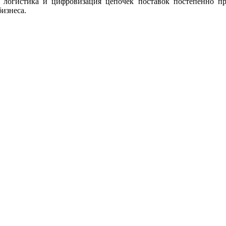
огистика и цифровизация цепочек поставок постепенно пр
изнеса.