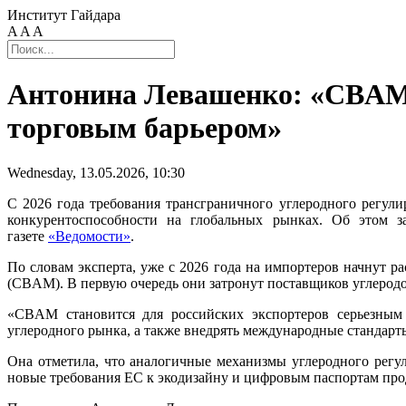
Институт Гайдара
A
A
A
Антонина Левашенко: «CBAM 
торговым барьером»
Wednesday, 13.05.2026, 10:30
С 2026 года требования трансграничного углеродного регули
конкурентоспособности на глобальных рынках. Об этом 
газете
«Ведомости»
.
По словам эксперта, уже с 2026 года на импортеров начнут р
(CBAM). В первую очередь они затронут поставщиков углеродо
«CBAM становится для российских экспортеров серьезным 
углеродного рынка, а также внедрять международные стандар
Она отметила, что аналогичные механизмы углеродного регу
новые требования ЕС к экодизайну и цифровым паспортам прод