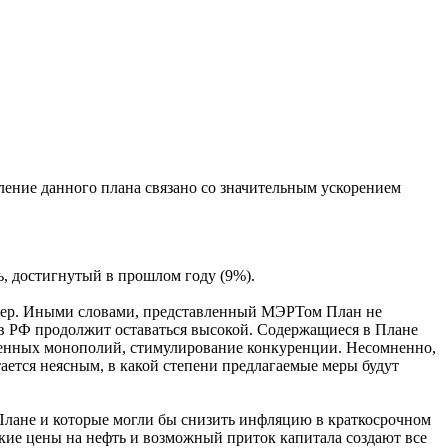
ление данного плана связано со значительным ускорением
ь, достигнутый в прошлом году (9%).
ктер. Иными словами, представленный МЭРТом План не
 в РФ продолжит оставаться высокой. Содержащиеся в Плане
венных монополий, стимулирование конкуренции. Несомненно,
ется неясным, в какой степени предлагаемые меры будут
Плане и которые могли бы снизить инфляцию в краткосрочном
окие цены на нефть и возможный приток капитала создают все