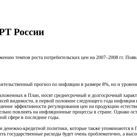
РТ России
ению темпов роста потребительских цен на 2007–2008 гг. Появ
вительственный прогноз по инфляции в размере 8%, но и уровен
 заложенных в План, носят среднесрочный и долгосрочный хара
 всей видимости, в первой половине следующего года инфляция
ышение эффективности регулирования цен на продукцию естест
ьно повлиять на инфляционные процессы в стране. Однако оста
ной сфере в последние годы.
 и денежно-кредитной политики, которые также упоминаются в 
ить государственные расходы будет очень проблематично, а выс