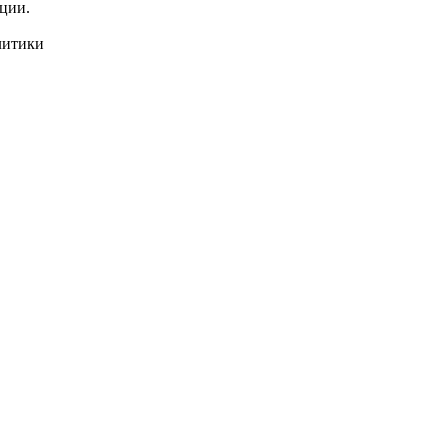
ции.
олитики