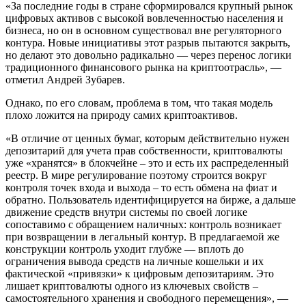
«За последние годы в стране сформировался крупный рынок
цифровых активов с высокой вовлеченностью населения и
бизнеса, но он в основном существовал вне регуляторного
контура. Новые инициативы этот разрыв пытаются закрыть,
но делают это довольно радикально — через перенос логики
традиционного финансового рынка на криптоотрасль», —
отметил Андрей Зубарев.
Однако, по его словам, проблема в том, что такая модель
плохо ложится на природу самих криптоактивов.
«В отличие от ценных бумаг, которым действительно нужен
депозитарий для учета прав собственности, криптовалюты
уже «хранятся» в блокчейне – это и есть их распределенный
реестр. В мире регулирование поэтому строится вокруг
контроля точек входа и выхода – то есть обмена на фиат и
обратно. Пользователь идентифицируется на бирже, а дальше
движение средств внутри системы по своей логике
сопоставимо с обращением наличных: контроль возникает
при возвращении в легальный контур. В предлагаемой же
конструкции контроль уходит глубже — вплоть до
ограничения вывода средств на личные кошельки и их
фактической «привязки» к цифровым депозитариям. Это
лишает криптовалюты одного из ключевых свойств –
самостоятельного хранения и свободного перемещения», —