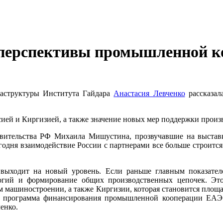
 перспективы промышленной к
раструктуры Института Гайдара
Анастасия Левченко
рассказа
ией и Киргизией, а также значение новых мер поддержки произ
авительства РФ Михаила Мишустина, прозвучавшие на выстав
дня взаимодействие России с партнерами все больше строится н
ыходит на новый уровень. Если раньше главным показателем
огий и формирование общих производственных цепочек. Это 
м машиностроении, а также Киргизии, которая становится площа
т программа финансирования промышленной кооперации ЕАЭС
енко.