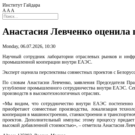
Институт Гайдара
A
A
A
Анастасия Левченко оценила
Monday, 06.07.2026, 10:30
Научный сотрудник лаборатории отраслевых рынков и инф
промышленной кооперации внутри ЕАЭС.
Эксперт оценила перспективы совместных проектов с Белорусс
По словам Анастасии Левченко, заявления Председателя Пр
углубление промышленного сотрудничества внутри ЕАЭС. Сего
производств в высокотехнологичных отраслях.
«Мы видим, что сотрудничество внутри ЕАЭС постепенно в
приобретают совместные производства, локализация технол
кооперация в машиностроении, станкостроении и транспортно
проектов. Дополнительный импульс этому процессу придае
высокой добавленной стоимостью», – отметила Анастасия Левч