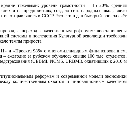
 крайне тяжёлыми: уровень грамотности – 15–20%, средняя
внях и на предприятиях, создало сеть народных школ, ввело
тов отправлялись в СССР. Этот этап дал быстрый рост за счёт
провал, а переход к качественным реформам: восстановлены
ежней системы и последствия Культурной революции требовали
ижало темпы прироста.
211» и «Проекта 985» с многомиллиардным финансированием,
я – ежегодно за рубежом обучалось свыше 100 тыс. студентов,
ем медстрахования (UEBMI, NCMS, URBMI), охвативших к 2010‑м
ституциональным реформам и современной модели экономики
а между количественным охватом и инновационным качеством