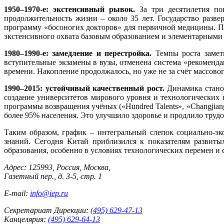
1950–1970‑е: экстенсивный рывок.
За три десятилетия пок
продолжительность жизни – около 35 лет. Государство разв
программу «босоногих докторов» для первичной медицины. Пар
экстенсивного охвата базовым образованием и элементарным
1980–1990‑е: замедление и перестройка.
Темпы роста заметн
вступительные экзамены в вузы, отменена система «рекоменд
времени. Накопление продолжалось, но уже не за счёт массовог
1990–2015: устойчивый качественный рост.
Динамика станов
создание университетов мирового уровня и технологических п
программы возвращения учёных («Hundred Talents», «Changjia
более 95% населения. Это улучшило здоровье и продлило трудо
Таким образом, график – интегральный слепок социально‑
знаний. Сегодня Китай приблизился к показателям развиты
образования, особенно в условиях технологических перемен и 
Адрес: 125993, Россия, Москва,
Газетный пер., д. 3-5, стр. 1
E-mail:
info@iep.ru
Секретариат Дирекции:
(495) 629-47-13
Канцелярия:
(495) 629-64-13