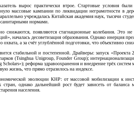
азатель вырос практически втрое. Стартовые условия были
ернуло массовые кампании по ликвидации неграмотности в дере
аллельно учреждалась Китайская академия наук, тысячи студен
и санитарными нормами.
о снижаются, появляются стагнационные колебания. Это не 
аций», началась десоветизация образования. Однако инерция пр
о охвата, а за счёт углублённой подготовки, что объективно сн
ится стабильной и постепенной. Драйверы: запуск «Проекта 
арков (Tsinghua Unigroup, Founder Group); интернационализаци
ng Scholars»); реформа здравоохранения и внедрение трёх сист
вую жизнь, что прямо отразилось на индексе.
экономической эволюции КНР: от массовой мобилизации к ин
х стран, однако дальнейший рост будет зависеть от баланс
старения населения.