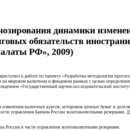
нозирования динамики измене
лговых обязательств иностра
палаты РФ», 2009)
 приступил к работе по проекту «Разработка методологии прогн
тв на мировом валютном и фондовом рынках с целью определен
реждением «Государственный научно-исследовательский институ
 изменения валютных курсов, котировок ценных бумаг и долгов
ности управления Банком России золотовалютными резервами. 
ка России в части управления золотовалютными резервами.