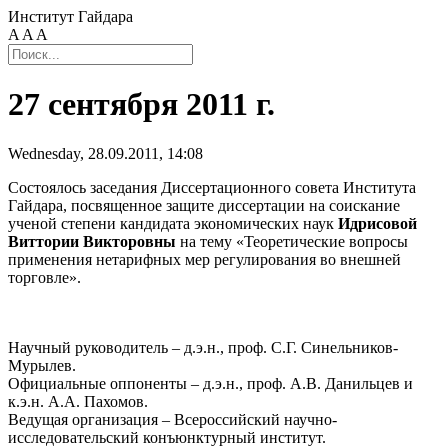
Институт Гайдара
A
A
A
27 сентября 2011 г.
Wednesday, 28.09.2011, 14:08
Состоялось заседания Диссертационного совета Института
Гайдара, посвященное защите диссертации на соискание
ученой степени кандидата экономических наук
Идрисовой
Виттории Викторовны
на тему «Теоретические вопросы
применения нетарифных мер регулирования во внешней
торговле».
Научный руководитель – д.э.н., проф. С.Г. Синельников-
Мурылев.
Официальные оппоненты – д.э.н., проф. А.В. Данильцев и
к.э.н. А.А. Пахомов.
Ведущая организация – Всероссийский научно-
исследовательский конъюнктурный институт.