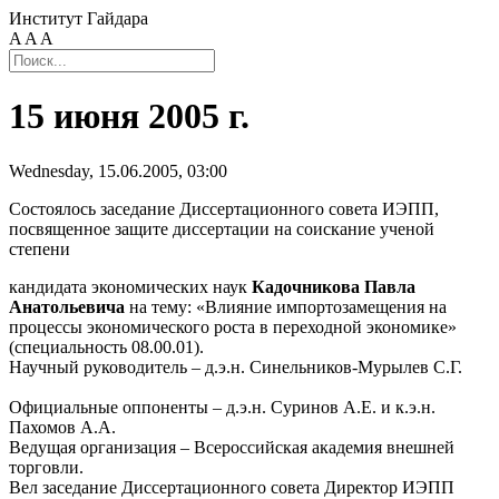
Институт Гайдара
A
A
A
15 июня 2005 г.
Wednesday, 15.06.2005, 03:00
Cостоялось заседание Диссертационного совета ИЭПП,
посвященное защите диссертации на соискание ученой
степени
кандидата экономических наук
Кадочникова Павла
Анатольевича
на тему: «Влияние импортозамещения на
процессы экономического роста в переходной экономике»
(специальность 08.00.01).
Научный руководитель – д.э.н. Синельников-Мурылев С.Г.
Официальные оппоненты – д.э.н. Суринов А.Е. и к.э.н.
Пахомов А.А.
Ведущая организация – Всероссийская академия внешней
торговли.
Вел заседание Диссертационного совета Директор ИЭПП