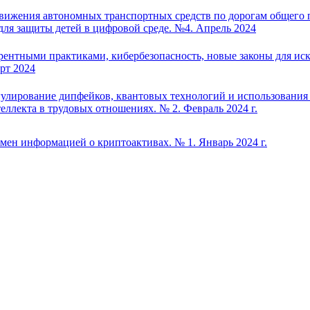
вижения автономных транспортных средств по дорогам общего 
ля защиты детей в цифровой среде. №4. Апрель 2024
рентными практиками, кибербезопасность, новые законы для ис
рт 2024
улирование дипфейков, квантовых технологий и использования
еллекта в трудовых отношениях. № 2. Февраль 2024 г.
ен информацией о криптоактивах. № 1. Январь 2024 г.