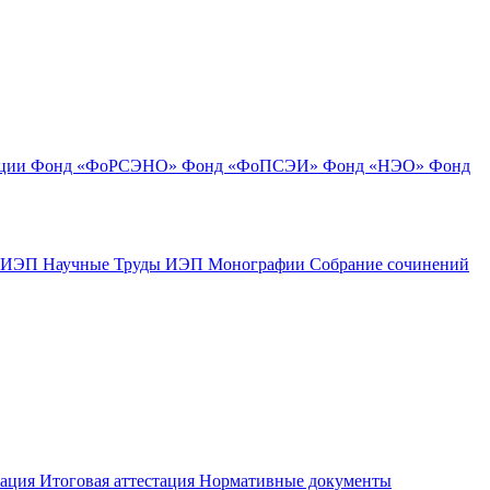
ации
Фонд «ФоРСЭНО»
Фонд «ФоПСЭИ»
Фонд «НЭО»
Фонд
к ИЭП
Научные Труды ИЭП
Монографии
Собрание сочинений
тация
Итоговая аттестация
Нормативные документы