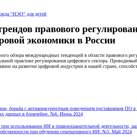
нда "НЭО" для детей
рендов правового регулирован
ровой экономики в России
чного обзора международных тенденций в области правового ре
альной практике регулирования цифрового сектора. Проводимы
ияние на развитие цифровой индустрии в нашей стране, способ
нии, борьба с антиконкурентным поведением поставщиков ПО в
ых данных в блокчейне. №6. Июнь 2024
 при использовании ИИ в правоохранительной деятельности, за
собственности при обучении генеративного ИИ. №5. Май 2024