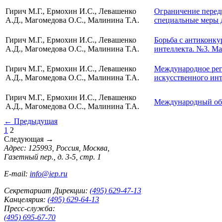
Гирич М.Г., Ермохин И.С., Левашенко
Ограничение перед
А.Д., Магомедова О.С., Малинина Т.А.
специальные меры д
Гирич М.Г., Ермохин И.С., Левашенко
Борьба с антиконку
А.Д., Магомедова О.С., Малинина Т.А.
интеллекта. №3. Ма
Гирич М.Г., Ермохин И.С., Левашенко
Международное рег
А.Д., Магомедова О.С., Малинина Т.А.
искусственного инт
Гирич М.Г., Ермохин И.С., Левашенко
Международный обм
А.Д., Магомедова О.С., Малинина Т.А.
←
Предыдущая
1
2
Следующая
→
Адрес: 125993, Россия, Москва,
Газетный пер., д. 3-5, стр. 1
E-mail:
info@iep.ru
Секретариат Дирекции:
(495) 629-47-13
Канцелярия:
(495) 629-64-13
Пресс-служба:
(495) 695-67-70