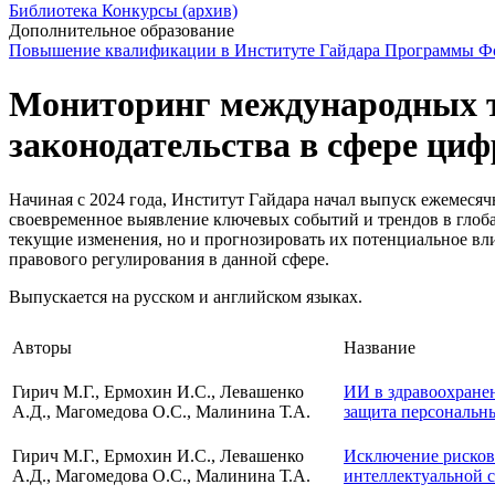
Библиотека
Конкурсы (архив)
Дополнительное образование
Повышение квалификации в Институте Гайдара
Программы Фо
Мониторинг международных т
законодательства в сфере циф
Начиная с 2024 года, Институт Гайдара начал выпуск ежемеся
своевременное выявление ключевых событий и трендов в глоб
текущие изменения, но и прогнозировать их потенциальное вл
правового регулирования в данной сфере.
Выпускается на русском и английском языках.
Авторы
Название
Гирич М.Г., Ермохин И.С., Левашенко
ИИ в здравоохране
А.Д., Магомедова О.С., Малинина Т.А.
защита персональн
Гирич М.Г., Ермохин И.С., Левашенко
Исключение рисков
А.Д., Магомедова О.С., Малинина Т.А.
интеллектуальной 