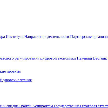
ура Института
Направления деятельности
Партнерские организ
авового регулирования цифровой экономики
Научный Вестни
кие проекты
айдаровские чтения
ги и скидки
Гранты
Аспирантам
Государственная итоговая аттес