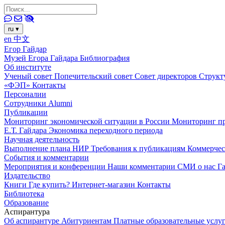
ru
▾
en
中文
Егор Гайдар
Музей Егора Гайдара
Библиография
Об институте
Ученый совет
Попечительский совет
Совет директоров
Структ
«ФЭП»
Контакты
Персоналии
Сотрудники
Alumni
Публикации
Мониторинг экономической ситуации в России
Мониторинг пр
Е.Т. Гайдара
Экономика переходного периода
Научная деятельность
Выполнение плана НИР
Требования к публикациям
Коммерчес
События и комментарии
Мероприятия и конференции
Наши комментарии
СМИ о нас
Г
Издательство
Книги
Где купить?
Интернет-магазин
Контакты
Библиотека
Образование
Аспирантура
Об аспирантуре
Абитуриентам
Платные образовательные услу