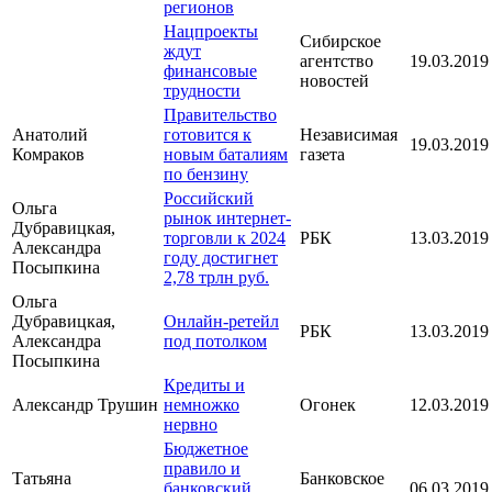
регионов
Нацпроекты
Сибирское
ждут
агентство
19.03.2019
финансовые
новостей
трудности
Правительство
Анатолий
готовится к
Независимая
19.03.2019
Комраков
новым баталиям
газета
по бензину
Российский
Ольга
рынок интернет-
Дубравицкая,
торговли к 2024
РБК
13.03.2019
Александра
году достигнет
Посыпкина
2,78 трлн руб.
Ольга
Дубравицкая,
Онлайн-ретейл
РБК
13.03.2019
Александра
под потолком
Посыпкина
Кредиты и
Александр Трушин
немножко
Огонек
12.03.2019
нервно
Бюджетное
правило и
Татьяна
Банковское
банковский
06.03.2019