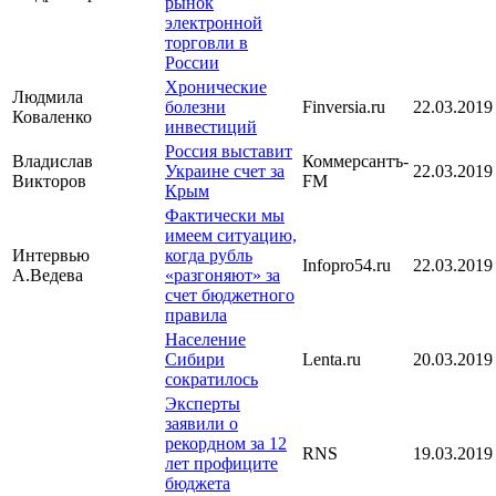
рынок
электронной
торговли в
России
Хронические
Людмила
болезни
Finversia.ru
22.03.2019
Коваленко
инвестиций
Россия выставит
Владислав
Коммерсантъ-
Украине счет за
22.03.2019
Викторов
FM
Крым
Фактически мы
имеем ситуацию,
Интервью
когда рубль
Infopro54.ru
22.03.2019
А.Ведева
«разгоняют» за
счет бюджетного
правила
Население
Сибири
Lenta.ru
20.03.2019
сократилось
Эксперты
заявили о
рекордном за 12
RNS
19.03.2019
лет профиците
бюджета