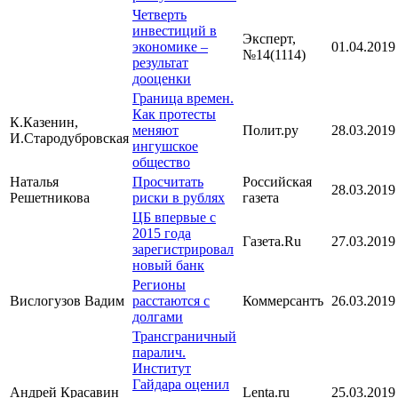
Четверть
инвестиций в
Эксперт,
экономике –
01.04.2019
№14(1114)
результат
дооценки
Граница времен.
Как протесты
К.Казенин,
меняют
Полит.ру
28.03.2019
И.Стародубровская
ингушское
общество
Наталья
Просчитать
Российская
28.03.2019
Решетникова
риски в рублях
газета
ЦБ впервые с
2015 года
Газета.Ru
27.03.2019
зарегистрировал
новый банк
Регионы
Вислогузов Вадим
расстаются с
Коммерсантъ
26.03.2019
долгами
Трансграничный
паралич.
Институт
Гайдара оценил
Андрей Красавин
Lenta.ru
25.03.2019