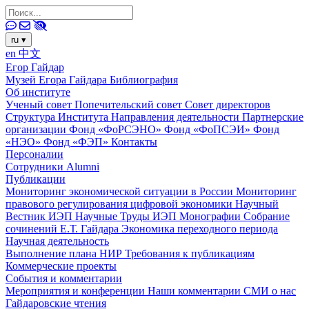
ru
▾
en
中文
Егор Гайдар
Музей Егора Гайдара
Библиография
Об институте
Ученый совет
Попечительский совет
Совет директоров
Структура Института
Направления деятельности
Партнерские
организации
Фонд «ФоРСЭНО»
Фонд «ФоПСЭИ»
Фонд
«НЭО»
Фонд «ФЭП»
Контакты
Персоналии
Сотрудники
Alumni
Публикации
Мониторинг экономической ситуации в России
Мониторинг
правового регулирования цифровой экономики
Научный
Вестник ИЭП
Научные Труды ИЭП
Монографии
Собрание
сочинений Е.Т. Гайдара
Экономика переходного периода
Научная деятельность
Выполнение плана НИР
Требования к публикациям
Коммерческие проекты
События и комментарии
Мероприятия и конференции
Наши комментарии
СМИ о нас
Гайдаровские чтения