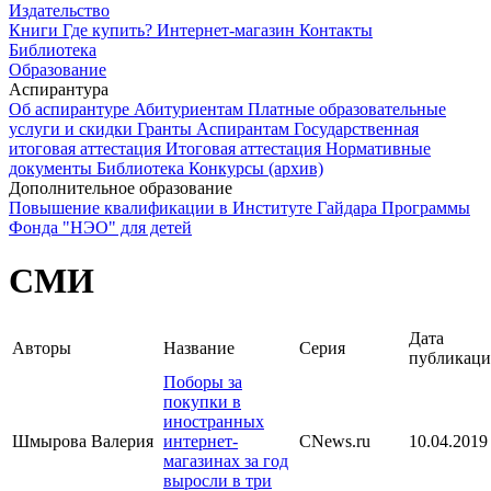
Издательство
Книги
Где купить?
Интернет-магазин
Контакты
Библиотека
Образование
Аспирантура
Об аспирантуре
Абитуриентам
Платные образовательные
услуги и скидки
Гранты
Аспирантам
Государственная
итоговая аттестация
Итоговая аттестация
Нормативные
документы
Библиотека
Конкурсы (архив)
Дополнительное образование
Повышение квалификации в Институте Гайдара
Программы
Фонда "НЭО" для детей
СМИ
Дата
Авторы
Название
Серия
публикац
Поборы за
покупки в
иностранных
Шмырова Валерия
интернет-
CNews.ru
10.04.2019
магазинах за год
выросли в три