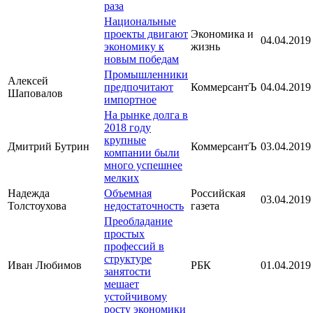
раза
Национальные
проекты двигают
Экономика и
04.04.2019
экономику к
жизнь
новым победам
Промышленники
Алексей
предпочитают
КоммерсантЪ
04.04.2019
Шаповалов
импортное
На рынке долга в
2018 году
крупные
Дмитрий Бутрин
КоммерсантЪ
03.04.2019
компании были
много успешнее
мелких
Надежда
Объемная
Российская
03.04.2019
Толстоухова
недостаточность
газета
Преобладание
простых
профессий в
структуре
Иван Любимов
РБК
01.04.2019
занятости
мешает
устойчивому
росту экономики