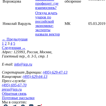
Ворожцова
обозрение
профицит: где
взаимосвязь?
Откуда ждать
ударов по
российской
Николай Вардуль
МК
05.03.2019
экономике:
эксперты
назвали вектор
←
Предыдущая
1
2
3
4
5
Следующая
→
Адрес: 125993, Россия, Москва,
Газетный пер., д. 3-5, стр. 1
E-mail:
info@iep.ru
Секретариат Дирекции:
(495) 629-47-13
Канцелярия:
(495) 629-64-13
Пресс-служба:
(495) 695-67-70
press@iep.ru
Обратная связь
Почтовые рассылки
Мы в соцсетях: