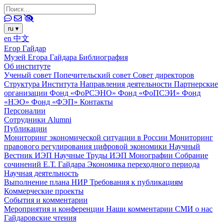
ru
▾
en
中文
Егор Гайдар
Музей Егора Гайдара
Библиография
Об институте
Ученый совет
Попечительский совет
Совет директоров
Структура Института
Направления деятельности
Партнерские
организации
Фонд «ФоРСЭНО»
Фонд «ФоПСЭИ»
Фонд
«НЭО»
Фонд «ФЭП»
Контакты
Персоналии
Сотрудники
Alumni
Публикации
Мониторинг экономической ситуации в России
Мониторинг
правового регулирования цифровой экономики
Научный
Вестник ИЭП
Научные Труды ИЭП
Монографии
Собрание
сочинений Е.Т. Гайдара
Экономика переходного периода
Научная деятельность
Выполнение плана НИР
Требования к публикациям
Коммерческие проекты
События и комментарии
Мероприятия и конференции
Наши комментарии
СМИ о нас
Гайдаровские чтения