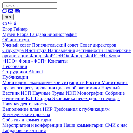
ru
▾
en
中文
Егор Гайдар
Музей Егора Гайдара
Библиография
Об институте
Ученый совет
Попечительский совет
Совет директоров
Структура Института
Направления деятельности
Партнерские
организации
Фонд «ФоРСЭНО»
Фонд «ФоПСЭИ»
Фонд
«НЭО»
Фонд «ФЭП»
Контакты
Персоналии
Сотрудники
Alumni
Публикации
Мониторинг экономической ситуации в России
Мониторинг
правового регулирования цифровой экономики
Научный
Вестник ИЭП
Научные Труды ИЭП
Монографии
Собрание
сочинений Е.Т. Гайдара
Экономика переходного периода
Научная деятельность
Выполнение плана НИР
Требования к публикациям
Коммерческие проекты
События и комментарии
Мероприятия и конференции
Наши комментарии
СМИ о нас
Гайдаровские чтения