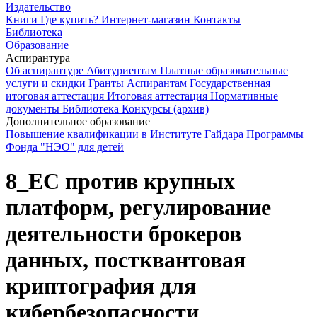
Издательство
Книги
Где купить?
Интернет-магазин
Контакты
Библиотека
Образование
Аспирантура
Об аспирантуре
Абитуриентам
Платные образовательные
услуги и скидки
Гранты
Аспирантам
Государственная
итоговая аттестация
Итоговая аттестация
Нормативные
документы
Библиотека
Конкурсы (архив)
Дополнительное образование
Повышение квалификации в Институте Гайдара
Программы
Фонда "НЭО" для детей
8_ЕС против крупных
платформ, регулирование
деятельности брокеров
данных, постквантовая
криптография для
кибербезопасности