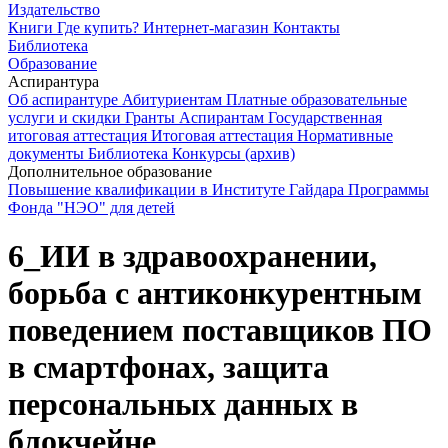
Издательство
Книги
Где купить?
Интернет-магазин
Контакты
Библиотека
Образование
Аспирантура
Об аспирантуре
Абитуриентам
Платные образовательные
услуги и скидки
Гранты
Аспирантам
Государственная
итоговая аттестация
Итоговая аттестация
Нормативные
документы
Библиотека
Конкурсы (архив)
Дополнительное образование
Повышение квалификации в Институте Гайдара
Программы
Фонда "НЭО" для детей
6_ИИ в здравоохранении,
борьба с антиконкурентным
поведением поставщиков ПО
в смартфонах, защита
персональных данных в
блокчейне