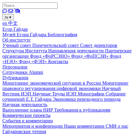
ru
▾
en
中文
Егор Гайдар
Музей Егора Гайдара
Библиография
Об институте
Ученый совет
Попечительский совет
Совет директоров
Структура Института
Направления деятельности
Партнерские
организации
Фонд «ФоРСЭНО»
Фонд «ФоПСЭИ»
Фонд
«НЭО»
Фонд «ФЭП»
Контакты
Персоналии
Сотрудники
Alumni
Публикации
Мониторинг экономической ситуации в России
Мониторинг
правового регулирования цифровой экономики
Научный
Вестник ИЭП
Научные Труды ИЭП
Монографии
Собрание
сочинений Е.Т. Гайдара
Экономика переходного периода
Научная деятельность
Выполнение плана НИР
Требования к публикациям
Коммерческие проекты
События и комментарии
Мероприятия и конференции
Наши комментарии
СМИ о нас
Гайдаровские чтения