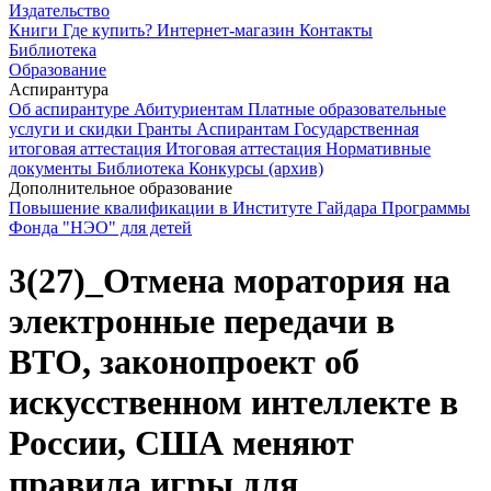
Издательство
Книги
Где купить?
Интернет-магазин
Контакты
Библиотека
Образование
Аспирантура
Об аспирантуре
Абитуриентам
Платные образовательные
услуги и скидки
Гранты
Аспирантам
Государственная
итоговая аттестация
Итоговая аттестация
Нормативные
документы
Библиотека
Конкурсы (архив)
Дополнительное образование
Повышение квалификации в Институте Гайдара
Программы
Фонда "НЭО" для детей
3(27)_Отмена моратория на
электронные передачи в
ВТО, законопроект об
искусственном интеллекте в
России, США меняют
правила игры для