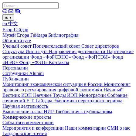
ru
▾
en
中文
Егор Гайдар
Музей Егора Гайдара
Библиография
Об институте
Ученый совет
Попечительский совет
Совет директоров
Структура Института
Направления деятельности
Партнерские
организации
Фонд «ФоРСЭНО»
Фонд «ФоПСЭИ»
Фонд
«НЭО»
Фонд «ФЭП»
Контакты
Персоналии
Сотрудники
Alumni
Публикации
Мониторинг экономической ситуации в России
Мониторинг
правового регулирования цифровой экономики
Научный
Вестник ИЭП
Научные Труды ИЭП
Монографии
Собрание
сочинений Е.Т. Гайдара
Экономика переходного периода
Научная деятельность
Выполнение плана НИР
Требования к публикациям
Коммерческие проекты
События и комментарии
Мероприятия и конференции
Наши комментарии
СМИ о нас
Гайдаровские чтения